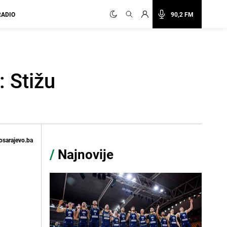
RADIO
90,2 FM
 Stižu
osarajevo.ba
/
Najnovije