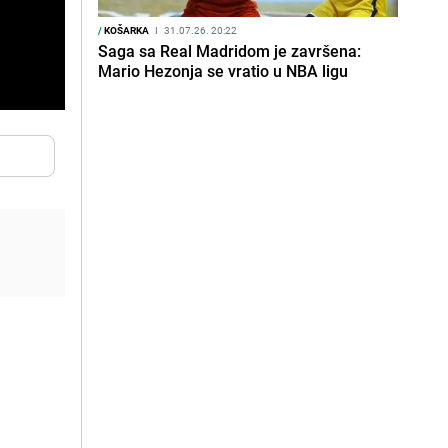
/
KOŠARKA
I
31.07.26. 20:22
Saga sa Real Madridom je završena:
Mario Hezonja se vratio u NBA ligu