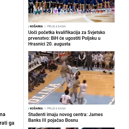
/
KOŠARKA
I
PRIJE 4 DANA
Uoči početka kvalifikacija za Svjetsko
prvenstvo: BiH će ugostiti Poljsku u
Hrasnici 20. augusta
/
KOŠARKA
I
PRIJE 6 DANA
ema
Studenti imaju novog centra: James
Banks III pojačao Bosnu
rati ga