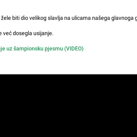
vi žele biti dio velikog slavlja na ulicama našega glavnoga
e već dosegla usijanje.
nje uz šampionsku pjesmu (VIDEO)