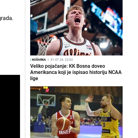
 grada.
/
KOŠARKA
I
31.07.26. 22:02
Veliko pojačanje: KK Bosna doveo
Amerikanca koji je ispisao historiju NCAA
lige