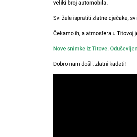
veliki broj automobila.
Svi žele ispratiti zlatne dječake, s
Čekamo ih, a atmosfera u Titovoj j
Nove snimke iz Titove: Oduševlje
Dobro nam došli, zlatni kadeti!