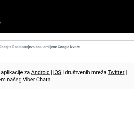
Dodajte Radiosarajevo.ba u omiljene Google izvore
aplikacije za
Android
|
iOS
i društvenih mreža
Twitter
|
utem našeg
Viber
Chata.