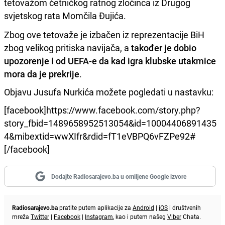
tetovažom četničkog ratnog zločinca iz Drugog
svjetskog rata Momčila Đujića.
Zbog ove tetovaže je izbačen iz reprezentacije BiH
zbog velikog pritiska navijača, a
također je dobio
upozorenje i od UEFA-e da kad igra klubske utakmice
mora da je prekrije
.
Objavu Jusufa Nurkića možete pogledati u nastavku:
[facebook]https://www.facebook.com/story.php?
story_fbid=1489658952513054&id=10004406891435
4&mibextid=wwXIfr&rdid=fT1eVBPQ6vFZPe92#
[/facebook]
Dodajte Radiosarajevo.ba u omiljene Google izvore
Radiosarajevo.ba
pratite putem aplikacije za
Android
|
iOS
i društvenih
mreža
Twitter
|
Facebook
|
Instagram
, kao i putem našeg
Viber
Chata.