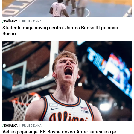
/
KOŠARKA
I
PRIJE 4 DANA
Studenti imaju novog centra: James Banks III pojačao
Bosnu
/
KOŠARKA
I
PRIJE 5 DANA
Veliko pojačanje: KK Bosna doveo Amerikanca koji je