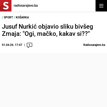
Otvor
/
SPORT
/
KOŠARKA
Jusuf Nurkić objavio sliku bivšeg
Zmaja: "Ogi, mačko, kakav si??"
01.04.26. 17:47
Radiosarajevo.ba
1