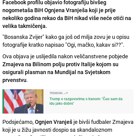
Facebook profilu objavio fotografiju bivšeg
nogometaša BiH Ognjena Vranješa koji je prije
nekoliko godina rekao da BiH nikad više neće otići na
velika takmičenja.
"Bosanska Zvijer" kako ga još od milja zovu je u opisu
fotografije kratko napisao "Ogi, mačko, kakav si??".
Ova objava je uslijedila nakon veličanstvene pobjede
Zmajeva na Bilinom polju protiv Italije kojom su
osigurali plasman na Mundijal na Svjetskom
prvenstvu
.
TRENDING
Trump o razgovorima s Iranom: "Čuo sam da
idu jako dobro"
Podsjećamo,
Ognjen Vranješ
je bivši fudbaler Zmajeva
koji je u žižu javnosti dospio sa skandaloznom