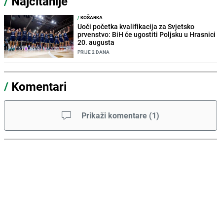
/
Najčitanije
/
KOŠARKA
Uoči početka kvalifikacija za Svjetsko
prvenstvo: BiH će ugostiti Poljsku u Hrasnici
20. augusta
PRIJE 2 DANA
/
Komentari
Prikaži komentare
(
1
)