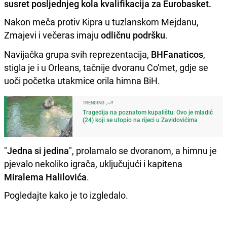
susret posljednjeg kola kvalifikacija za Eurobasket.
Nakon meča protiv Kipra u tuzlanskom Mejdanu,
Zmajevi i večeras imaju
odličnu podršku
.
Navijačka grupa svih reprezentacija,
BHFanaticos
,
stigla je i u Orleans, tačnije dvoranu Co'met, gdje se
uoči početka utakmice orila himna BiH.
TRENDING
Tragedija na poznatom kupalištu: Ovo je mladić
(24) koji se utopio na rijeci u Zavidovićima
"
Jedna si jedina
", prolamalo se dvoranom, a himnu je
pjevalo nekoliko igrača, uključujući i kapitena
Miralema Halilovića
.
Pogledajte kako je to izgledalo.