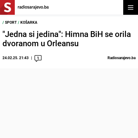
Otvor
/
SPORT
/
KOŠARKA
"Jedna si jedina": Himna BiH se orila
dvoranom u Orleansu
24.02.25. 21:43
Radiosarajevo.ba
1