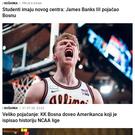
/
KOŠARKA
I
PRIJE 6 DANA
Studenti imaju novog centra: James Banks III pojačao
Bosnu
/
KOŠARKA
I
31.07.26. 22:02
Veliko pojačanje: KK Bosna doveo Amerikanca koji je
ispisao historiju NCAA lige