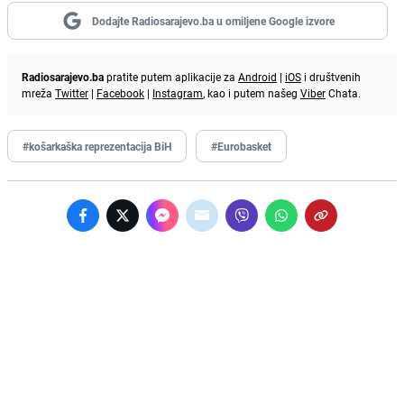
Dodajte Radiosarajevo.ba u omiljene Google izvore
Radiosarajevo.ba
pratite putem aplikacije za
Android
|
iOS
i društvenih
mreža
Twitter
|
Facebook
|
Instagram
, kao i putem našeg
Viber
Chata.
#košarkaška reprezentacija BiH
#Eurobasket