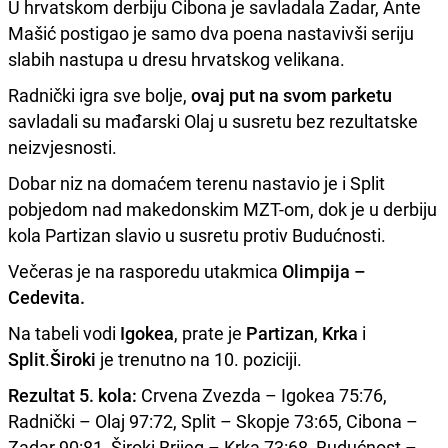
U hrvatskom derbiju Cibona je savladala Zadar, Ante
Mašić postigao je samo dva poena nastavivši seriju
slabih nastupa u dresu hrvatskog velikana.
Radnički igra sve bolje,
ovaj put na svom parketu
savladali su mađarski Olaj u susretu bez rezultatske
neizvjesnosti.
Dobar niz na domaćem terenu nastavio je i Split
pobjedom nad makedonskim MZT-om, dok je u derbiju
kola Partizan slavio u susretu protiv Budućnosti.
Večeras je na rasporedu utakmica
Olimpija –
Cedevita.
Na tabeli vodi
Igokea
, prate je
Partizan
,
Krka
i
Split
.
Široki
je trenutno na 10. poziciji.
Rezultat 5. kola:
Crvena Zvezda – Igokea 75:76,
Radnički – Olaj 97:72, Split – Skopje 73:65, Cibona –
Zadar 90:81, Široki Brijeg – Krka 73:68, Budućnost –