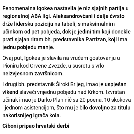
Fenomenalna Igokea
nastavila je niz sjajnih partija u
regionalnoj ABA ligi. Aleksandrovčani i dalje čvrsto
drže lidersku poziciju na tabeli, s
maksimalnim
učinkom od pet pobjeda
, dok je jedini tim koji donekle
prati sjajan ritam bh. predstavnika Partizan, koji ima
jednu pobjedu manje.
Ovaj put, Igokea je slavila na vrućem gostovanju u
Pioniru kod Crvene Zvezde, u susretu s vrlo
neizvjesnom završnicom.
I drugi bh. predstavnik Široki Brijeg, imao je
uspješan
vikend
slaveći vrijednu pobjedu nad Krkom. Izvrstan
učinak imao je Darko Planinić sa 20 poena, 10 skokova
i jednom asistencijom, što mu je bilo
dovoljno za titulu
nakorisnijeg igrača kola.
Ciboni pripao hrvatski derbi