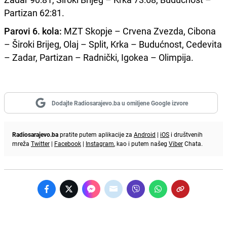
Partizan 62:81.
Parovi 6. kola:
MZT Skopje – Crvena Zvezda, Cibona
– Široki Brijeg, Olaj – Split, Krka – Budućnost, Cedevita
– Zadar, Partizan – Radnički, Igokea – Olimpija.
Dodajte Radiosarajevo.ba u omiljene Google izvore
Radiosarajevo.ba
pratite putem aplikacije za
Android
|
iOS
i društvenih
mreža
Twitter
|
Facebook
|
Instagram
, kao i putem našeg
Viber
Chata.