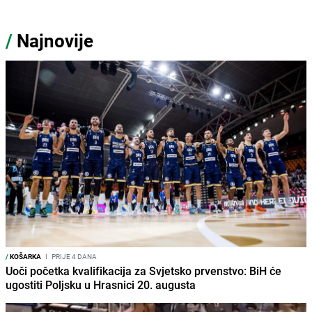
/
Najnovije
/
KOŠARKA
I
PRIJE 4 DANA
Uoči početka kvalifikacija za Svjetsko prvenstvo: BiH će
ugostiti Poljsku u Hrasnici 20. augusta