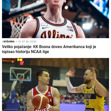
/
KOŠARKA
I
31.07.26. 22:02
Veliko pojačanje: KK Bosna doveo Amerikanca koji je
ispisao historiju NCAA lige