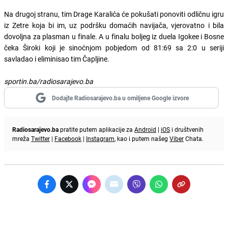
Na drugoj stranu, tim Drage Karalića će pokušati ponoviti odličnu igru
iz Zetre koja bi im, uz podršku domaćih navijača, vjerovatno i bila
dovoljna za plasman u finale. A u finalu boljeg iz duela Igokee i Bosne
čeka Široki koji je sinoćnjom pobjedom od 81:69 sa 2:0 u seriji
savladao i eliminisao tim Čapljine.
sportin.ba/radiosarajevo.ba
Dodajte Radiosarajevo.ba u omiljene Google izvore
Radiosarajevo.ba
pratite putem aplikacije za
Android
|
iOS
i društvenih
mreža
Twitter
|
Facebook
|
Instagram
, kao i putem našeg
Viber
Chata.