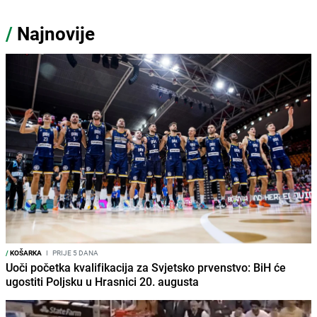
/
Najnovije
/
KOŠARKA
I
PRIJE 5 DANA
Uoči početka kvalifikacija za Svjetsko prvenstvo: BiH će
ugostiti Poljsku u Hrasnici 20. augusta