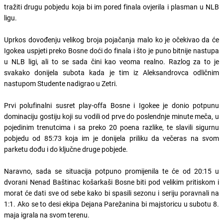
tražiti drugu pobjedu koja bi im pored finala ovjerila i plasman u NLB
ligu.
Uprkos dovođenju velikog broja pojačanja malo ko je očekivao da će
Igokea uspjeti preko Bosne doći do finala i što je puno bitnije nastupa
u NLB ligi, ali to se sada čini kao veoma realno. Razlog za to je
svakako donijela subota kada je tim iz Aleksandrovca odličnim
nastupom Studente nadigrao u Zetri.
Prvi polufinalni susret play-offa Bosne i Igokee je donio potpunu
dominaciju gostiju koji su vodili od prve do poslendnje minute meča, u
pojedinim trenutcima i sa preko 20 poena razlike, te slavili sigurnu
pobjedu od 85:73 koja im je donijela priliku da večeras na svom
parketu dođu i do ključne druge pobjede.
Naravno, sada se situacija potpuno promijenila te će od 20:15 u
dvorani Nenad Baštinac košarkaši Bosne biti pod velikim pritiskom i
morat će dati sve od sebe kako bi spasili sezonu i seriju poravnali na
1:1. Ako se to desi ekipa Dejana Parežanina bi majstoricu u subotu 8.
maja igrala na svom terenu.