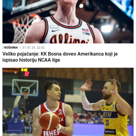
/
KOŠARKA
I
31.07.26. 22:02
Veliko pojačanje: KK Bosna doveo Amerikanca koji je
ispisao historiju NCAA lige