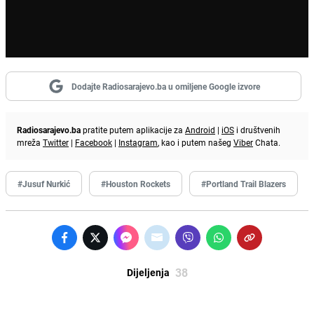
Dodajte Radiosarajevo.ba u omiljene Google izvore
Radiosarajevo.ba
pratite putem aplikacije za
Android
|
iOS
i društvenih
mreža
Twitter
|
Facebook
|
Instagram
, kao i putem našeg
Viber
Chata.
#Jusuf Nurkić
#Houston Rockets
#Portland Trail Blazers
38
Dijeljenja