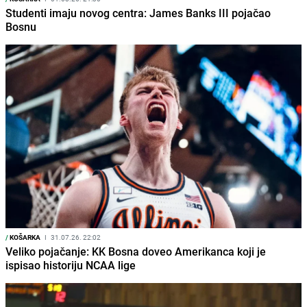
Studenti imaju novog centra: James Banks III pojačao
Bosnu
/
KOŠARKA
I
31.07.26. 22:02
Veliko pojačanje: KK Bosna doveo Amerikanca koji je
ispisao historiju NCAA lige