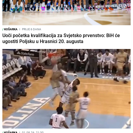
/
KOŠARKA
I
PRIJE 6 DANA
Uoči početka kvalifikacija za Svjetsko prvenstvo: BiH će
ugostiti Poljsku u Hrasnici 20. augusta
/
KOŠARKA
I
01.08.26. 21:30