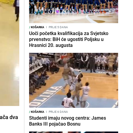
/
KOŠARKA
I
PRIJE 5 DANA
Uoči početka kvalifikacija za Svjetsko
prvenstvo: BiH će ugostiti Poljsku u
Hrasnici 20. augusta
/
KOŠARKA
I
PRIJE 6 DANA
rača dva
Studenti imaju novog centra: James
Banks III pojačao Bosnu