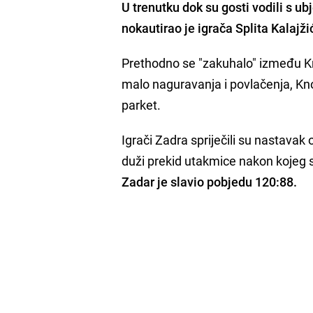
U trenutku dok su gosti vodili s ubj
nokautirao je igrača Splita
Kalajži
Prethodno se "zakuhalo" između K
malo naguravanja i povlačenja, Kn
parket.
Igrači Zadra spriječili su nastavak 
duži prekid utakmice nakon kojeg su 
Zadar je slavio pobjedu 120:88.