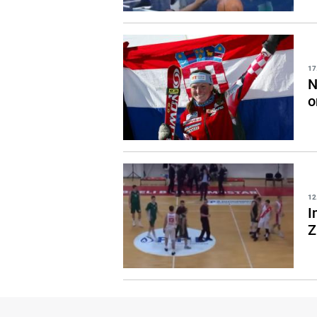
17
N
o
12
I
Z