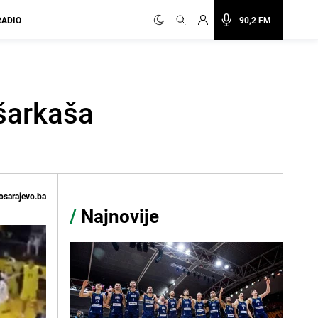
RADIO
90,2 FM
šarkaša
osarajevo.ba
/
Najnovije