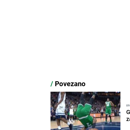
/
Povezano
09
G
z