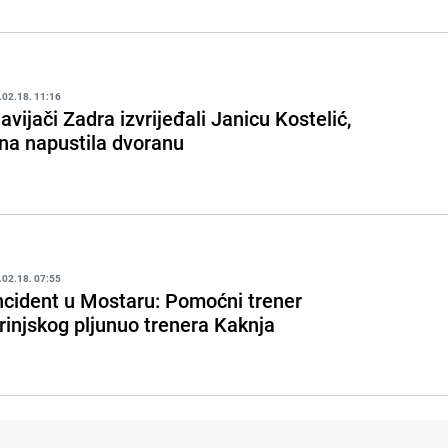
.02.18. 11:16
avijači Zadra izvrijeđali Janicu Kostelić,
na napustila dvoranu
.02.18. 07:55
ncident u Mostaru: Pomoćni trener
rinjskog pljunuo trenera Kaknja