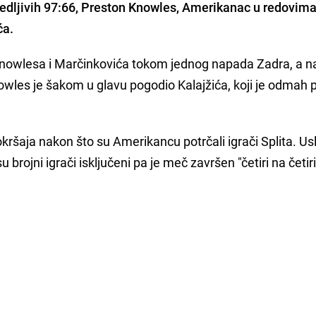
edljivih 97:66,
Preston Knowles,
Amerikanac u redovima
ća.
nowlesa i Marčinkovića tokom jednog napada Zadra, a 
owles je šakom u glavu pogodio Kalajžića, koji je odmah 
okršaja nakon što su Amerikancu potrčali igrači Splita. Usl
brojni igrači isključeni pa je meč završen "četiri na četiri