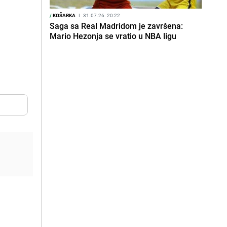
/
KOŠARKA
I
31.07.26. 20:22
Saga sa Real Madridom je završena:
Mario Hezonja se vratio u NBA ligu