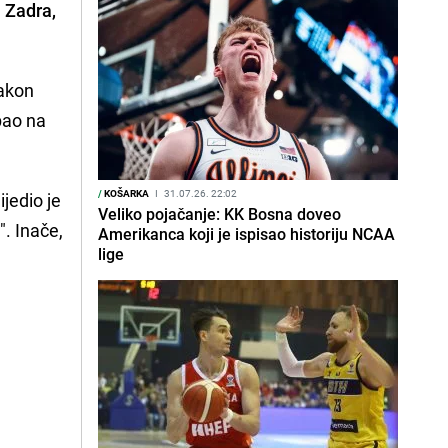
 Zadra,
nakon
pao na
/
KOŠARKA
I
31.07.26. 22:02
ijedio je
Veliko pojačanje: KK Bosna doveo
". Inače,
Amerikanca koji je ispisao historiju NCAA
lige