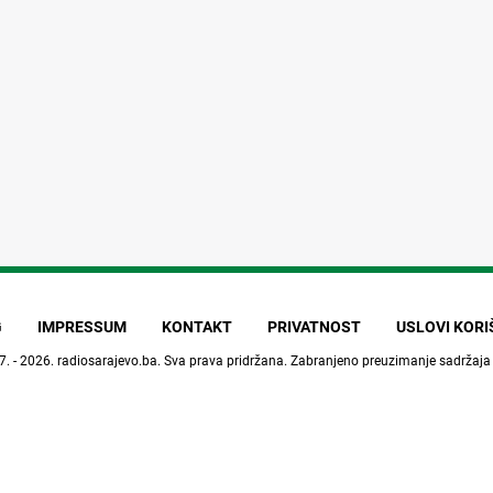
G
IMPRESSUM
KONTAKT
PRIVATNOST
USLOVI KOR
7. - 2026.
radiosarajevo.ba
. Sva prava pridržana. Zabranjeno preuzimanje sadržaja