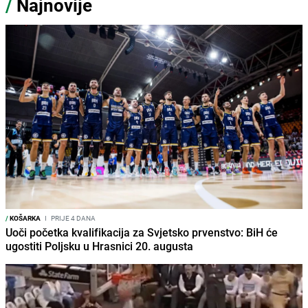
/
Najnovije
/
KOŠARKA
I
PRIJE 4 DANA
Uoči početka kvalifikacija za Svjetsko prvenstvo: BiH će
ugostiti Poljsku u Hrasnici 20. augusta