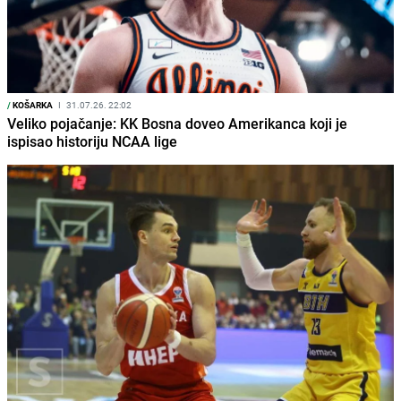
/
KOŠARKA
I
31.07.26. 22:02
Veliko pojačanje: KK Bosna doveo Amerikanca koji je
ispisao historiju NCAA lige