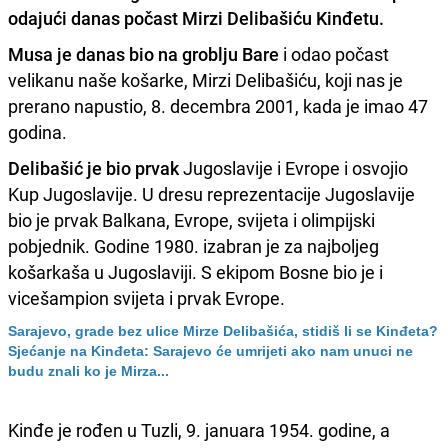
odajući danas počast
Mirzi Delibašiću Kinđetu.
Musa je danas bio na groblju Bare
i odao počast
velikanu naše košarke, Mirzi Delibašiću, koji nas je
prerano napustio, 8. decembra 2001, kada je imao 47
godina.
Delibašić je bio prvak
Jugoslavije i Evrope i osvojio
Kup Jugoslavije. U dresu reprezentacije Jugoslavije
bio je prvak Balkana, Evrope, svijeta i olimpijski
pobjednik. Godine 1980. izabran je za najboljeg
košarkaša u Jugoslaviji. S ekipom Bosne bio je i
vicešampion svijeta i prvak Evrope.
Sarajevo, grade bez ulice Mirze Delibašića, stidiš li se Kinđeta?
Sjećanje na Kinđeta: Sarajevo će umrijeti ako nam unuci ne
budu znali ko je Mirza...
Kinđe je rođen u Tuzli, 9. januara 1954. godine, a