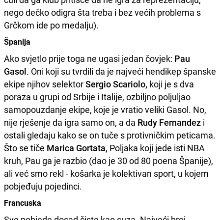
nego dečko odigra šta treba i bez većih problema s
Grčkom ide po medalju).
Španija
Ako svjetlo prije toga ne ugasi jedan čovjek:
Pau
Gasol
. Oni koji su tvrdili da je najveći hendikep španske
ekipe njihov selektor
Sergio Scariolo,
koji je s dva
poraza u grupi od Srbije i Italije, ozbiljno poljuljao
samopouzdanje ekipe, koje je vratio veliki Gasol. No,
nije rješenje da igra samo on, a da
Rudy Fernandez
i
ostali gledaju kako se on tuče s protivničkim peticama.
Što se tiče
Marica Gortata
, Poljaka koji jede isti NBA
kruh, Pau ga je razbio (dao je 30 od 80 poena Španije),
ali već smo rekl - košarka je kolektivan sport, u kojem
pobjeđuju pojedinci.
Francuska
Sve pobjede dosad čiste kao suza. Najveći broj