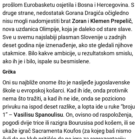
prošlom Eurobasketu osjetila i Bosna i Hercegovina. S
druge strane, nedostatak Gorana Dragića očigledno
nisu mogli nadomjestiti brat
Zoran
i
Klemen Prepelič
,
nova uzdanica Olimpije, koja je daleko od stare slave.
Sve u svemu najslabiji plasman Slovenije u zadnjih
deset godina nije iznenađenje, ako ste gledali njihove
utakmice. Bilo kakve ambicije, u rezultatskom smislu,
ako ih je i bilo, ispale su besmislene.
Grčka
Oni su najbliže onome što je nasljeđe jugoslavenske
škole u evropskoj košarci. Kad ih ide, onda protivnik
nema što tražiti, a kad ih ne ide, onda se poziciono
privuku na ispod deset razlike, a lopta ide u ruke “broju
1” –
Vasilisu Spanoulisu
. On, ovisno od raspoloženja,
pogodi dvije trice ili razigra Bourusisa pod košem, ili se
ukaže igrač Sacramenta Koufos (za kojeg baš nismo
čuli da ga klub pritišće da ne igra za reprezentaciju,