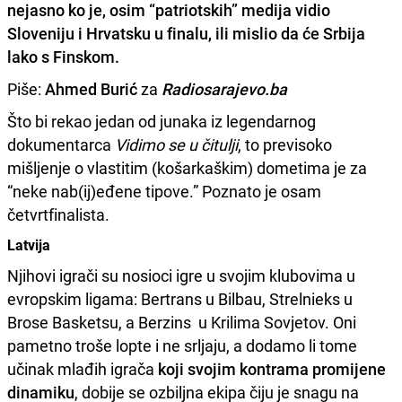
nejasno ko je, osim “patriotskih” medija vidio
Sloveniju i Hrvatsku u finalu, ili mislio da će Srbija
lako s Finskom.
Piše:
Ahmed Burić
za
Radiosarajevo.ba
Što bi rekao jedan od junaka iz legendarnog
dokumentarca
Vidimo se u čitulji
, to previsoko
mišljenje o vlastitim (košarkaškim) dometima je za
“neke nab(ij)eđene tipove.” Poznato je osam
četvrtfinalista.
Latvija
Njihovi igrači su nosioci igre u svojim klubovima u
evropskim ligama: Bertrans u Bilbau, Strelnieks u
Brose Basketsu, a Berzins u Krilima Sovjetov. Oni
pametno troše lopte i ne srljaju, a dodamo li tome
učinak mlađih igrača
koji svojim kontrama promijene
dinamiku
, dobije se ozbiljna ekipa čiju je snagu na