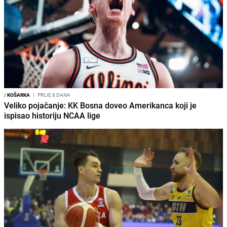
/
KOŠARKA
I
PRIJE 6 DANA
Veliko pojačanje: KK Bosna doveo Amerikanca koji je
ispisao historiju NCAA lige