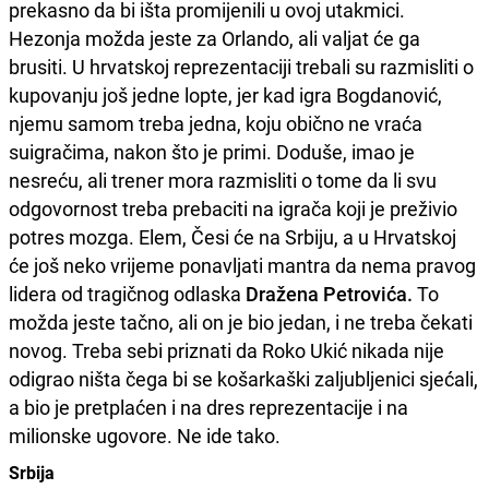
prekasno da bi išta promijenili u ovoj utakmici.
Hezonja možda jeste za Orlando, ali valjat će ga
brusiti. U hrvatskoj reprezentaciji trebali su razmisliti o
kupovanju još jedne lopte, jer kad igra Bogdanović,
njemu samom treba jedna, koju obično ne vraća
suigračima, nakon što je primi. Doduše, imao je
nesreću, ali trener mora razmisliti o tome da li svu
odgovornost treba prebaciti na igrača koji je preživio
potres mozga. Elem, Česi će na Srbiju, a u Hrvatskoj
će još neko vrijeme ponavljati mantra da nema pravog
lidera od tragičnog odlaska
Dražena Petrovića.
To
možda jeste tačno, ali on je bio jedan, i ne treba čekati
novog. Treba sebi priznati da Roko Ukić nikada nije
odigrao ništa čega bi se košarkaški zaljubljenici sjećali,
a bio je pretplaćen i na dres reprezentacije i na
milionske ugovore. Ne ide tako.
Srbija