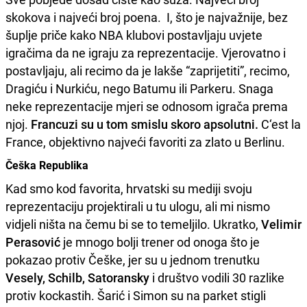
skokova i najveći broj poena. I, što je najvažnije, bez
šuplje priče kako NBA klubovi postavljaju uvjete
igračima da ne igraju za reprezentacije. Vjerovatno i
postavljaju, ali recimo da je lakše “zaprijetiti”, recimo,
Dragiću i Nurkiću, nego Batumu ili Parkeru. Snaga
neke reprezentacije mjeri se odnosom igrača prema
njoj.
Francuzi su u tom smislu skoro apsolutni.
C‘est la
France, objektivno najveći favoriti za zlato u Berlinu.
Češka Republika
Kad smo kod favorita, hrvatski su mediji svoju
reprezentaciju projektirali u tu ulogu, ali mi nismo
vidjeli ništa na čemu bi se to temeljilo. Ukratko,
Velimir
Perasović
je mnogo bolji trener od onoga što je
pokazao protiv Češke, jer su u jednom trenutku
Vesely, Schilb, Satoransky
i društvo vodili 30 razlike
protiv kockastih. Šarić i Simon su na parket stigli