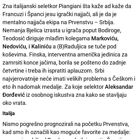
Zna italijanski seletkor Piangiani šta kaže ad kaže da
Francuzi i Španci jesu igrački najjači, ali je da je
mentalno najjača ekipa na Prvenstvu – Srbija.
Nemanja Bjelica izrasta u igrača poput Bodiroge,
Teodosić diriguje mlađim kolegama
Markoviću,
Nedoviću, i Kaliniću
a (B)Raduljica se tuče pod
koševima. Finska, interventna američka jedinica za
zamrsiti konce jačima, borila se pošteno do zadnje
četvrtine i treba ih ispratiti aplauzom. Srbi
najvjerovatnije neće imati velikih problema s Češkom i
eto ih nadomak medalje. Za koje selektor
Aleksandar
Đorđević
iz osobnog iskustva zna kako se stavljaju
oko vrata.
Italija
Nismo pogrešno prognozirali na početku Prvenstva,
kad smo ih označili kao moguće favorite za medalje: