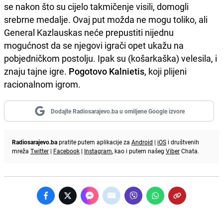
se nakon što su cijelo takmičenje visili, domogli
srebrne medalje. Ovaj put možda ne mogu toliko, ali
General Kazlauskas neće prepustiti nijednu
mogućnost da se njegovi igrači opet ukažu na
pobjedničkom postolju. Ipak su (košarkaška) velesila, i
znaju tajne igre.
Pogotovo Kalnietis
, koji plijeni
racionalnom igrom.
Dodajte Radiosarajevo.ba u omiljene Google izvore
Radiosarajevo.ba
pratite putem aplikacije za
Android
|
iOS
i društvenih
mreža
Twitter
|
Facebook
|
Instagram
, kao i putem našeg
Viber
Chata.