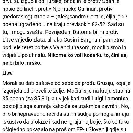
prvu su izgubili od Turske, onda ih je protiv Španije
nosio Bellinelli, protiv Njemačke Gallinari, protiv
(nedoraslog) Izraela – (Ales)sandro Gentile, čijih je 27
poena ugrađeno u na kraju previsokih 82-52. Sad su
tu, i mogu svašta. Povrijeđeni Datome bi im protiv
Litve vrijedio zlata, ali ako Cusin i Bargnani pametno
podijele teret borbe s Valanciunasom, mogli bismo ih
vidjeti u polufinalu.
Nikome ko voli košarku to, čini se,
ne bi bilo mrsko.
Litva
Morali su dati baš sve od sebe da prođu Gruziju, koja je
izgorjela od prevelike želje. Mačiulis je na kraju stao na
35 poena (za 85-81), a uvijek kad sudi
Luigi Lamonica
,
postoji blaga sumnja kako će se utakmica završiti. No,
bilo bi nepravedno reći da su im sudije pomogle: imaju
iskustvo da prolaze i kad ne igraju najbolje, što se tako
očigledno pokazalo na prošlom EP-u Sloveniji gdje su