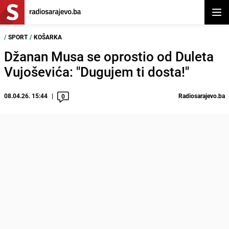
Otvor
/
SPORT
/
KOŠARKA
Džanan Musa se oprostio od Duleta
Vujoševića: "Dugujem ti dosta!"
08.04.26. 15:44
Radiosarajevo.ba
0