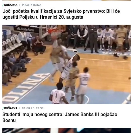
/
KOŠARKA
I
PRIJE 6 DANA
Uoči početka kvalifikacija za Svjetsko prvenstvo: BiH će
ugostiti Poljsku u Hrasnici 20. augusta
/
KOŠARKA
I
01.08.26. 21:30
Studenti imaju novog centra: James Banks III pojačao
Bosnu