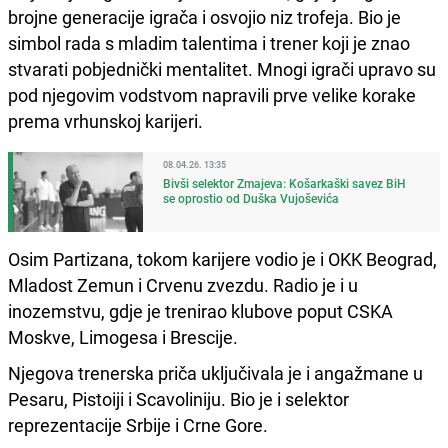
brojne generacije igrača i osvojio niz trofeja. Bio je
simbol rada s mladim talentima i trener koji je znao
stvarati pobjednički mentalitet. Mnogi igrači upravo su
pod njegovim vodstvom napravili prve velike korake
prema vrhunskoj karijeri.
08.04.26. 13:35
Bivši selektor Zmajeva: Košarkaški savez BiH
se oprostio od Duška Vujoševića
Osim Partizana, tokom karijere vodio je i OKK Beograd,
Mladost Zemun i Crvenu zvezdu. Radio je i u
inozemstvu, gdje je trenirao klubove poput CSKA
Moskve, Limogesa i Brescije.
Njegova trenerska priča uključivala je i angažmane u
Pesaru, Pistoiji i Scavoliniju. Bio je i selektor
reprezentacije Srbije i Crne Gore.