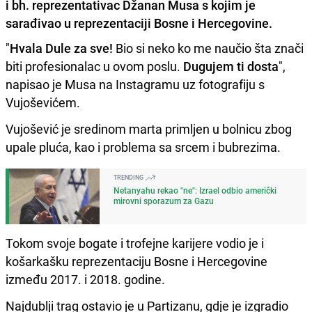
i bh. reprezentativac Džanan Musa s kojim je
sarađivao u reprezentaciji Bosne i Hercegovine.
"
Hvala Dule za sve!
Bio si neko ko me naučio šta znači
biti profesionalac u ovom poslu.
Dugujem ti dosta
",
napisao je Musa na Instagramu uz fotografiju s
Vujoševićem.
Vujošević je sredinom marta primljen u bolnicu zbog
upale pluća, kao i problema sa srcem i bubrezima.
TRENDING
Netanyahu rekao "ne": Izrael odbio američki
mirovni sporazum za Gazu
Tokom svoje bogate i trofejne karijere vodio je i
košarkašku reprezentaciju Bosne i Hercegovine
između 2017. i 2018. godine.
Najdublji trag ostavio je u Partizanu, gdje je izgradio