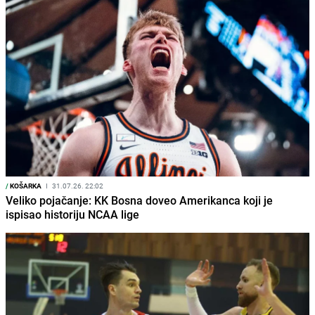
/
KOŠARKA
I
31.07.26. 22:02
Veliko pojačanje: KK Bosna doveo Amerikanca koji je
ispisao historiju NCAA lige