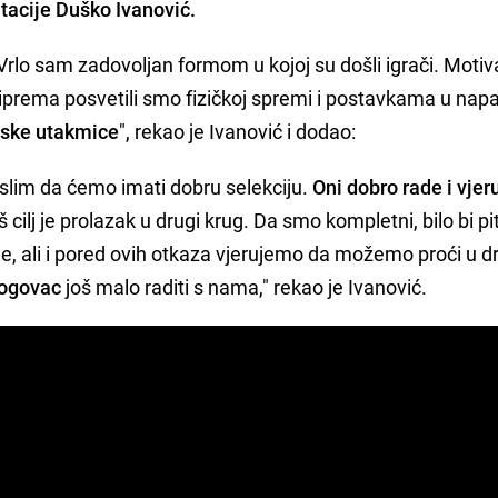
ntacije Duško Ivanović.
 Vrlo sam zadovoljan formom u kojoj su došli igrači. Motiv
priprema posvetili smo fizičkoj spremi i postavkama u napa
ljske utakmice
", rekao je Ivanović i dodao:
slim da ćemo imati dobru selekciju.
Oni dobro rade i vje
š cilj je prolazak u drugi krug. Da smo kompletni, bilo bi pi
cije, ali i pored ovih otkaza vjerujemo da možemo proći u d
logovac
još malo raditi s nama," rekao je Ivanović.