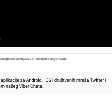
Dodajte Radiosarajevo.ba u omiljene Google izvore
aplikacije za
Android
|
iOS
i društvenih mreža
Twitter
|
utem našeg
Viber
Chata.