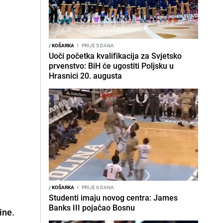
/
KOŠARKA
I
PRIJE 5 DANA
Uoči početka kvalifikacija za Svjetsko
prvenstvo: BiH će ugostiti Poljsku u
Hrasnici 20. augusta
/
KOŠARKA
I
PRIJE 6 DANA
Studenti imaju novog centra: James
Banks III pojačao Bosnu
ine.