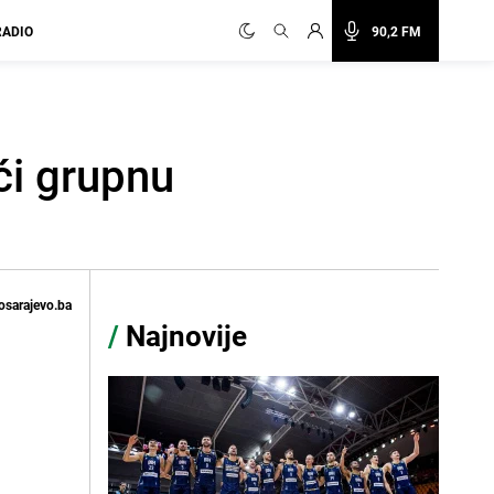
RADIO
90,2 FM
ći grupnu
osarajevo.ba
/
Najnovije