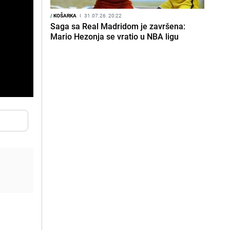
/
KOŠARKA
I
31.07.26. 20:22
Saga sa Real Madridom je završena:
Mario Hezonja se vratio u NBA ligu