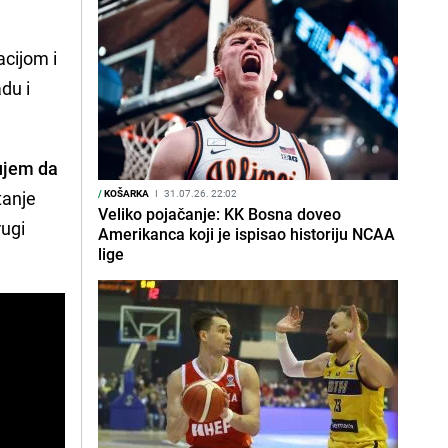
acijom i
du i
rujem da
tanje
/
KOŠARKA
I
31.07.26. 22:02
Veliko pojačanje: KK Bosna doveo
rugi
Amerikanca koji je ispisao historiju NCAA
lige