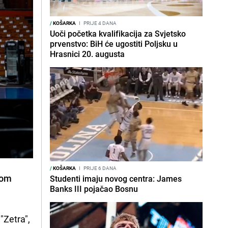
/
KOŠARKA
I
PRIJE 4 DANA
Uoči početka kvalifikacija za Svjetsko
prvenstvo: BiH će ugostiti Poljsku u
Hrasnici 20. augusta
/
KOŠARKA
I
PRIJE 6 DANA
nom
Studenti imaju novog centra: James
Banks III pojačao Bosnu
"Zetra",