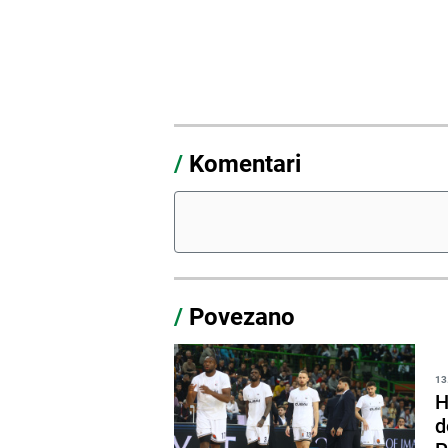
/
Komentari
/
Povezano
13
H
d