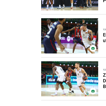
P
13
E
u
12
Z
D
B