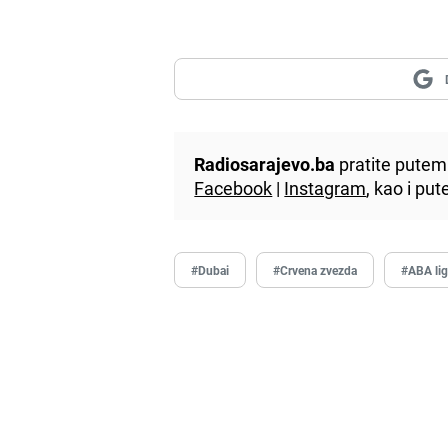
Radiosarajevo.ba
pratite putem 
Facebook
|
Instagram
, kao i p
#Dubai
#Crvena zvezda
#ABA li