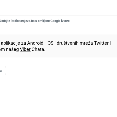
Dodajte Radiosarajevo.ba u omiljene Google izvore
aplikacije za
Android
|
iOS
i društvenih mreža
Twitter
|
utem našeg
Viber
Chata.
ga