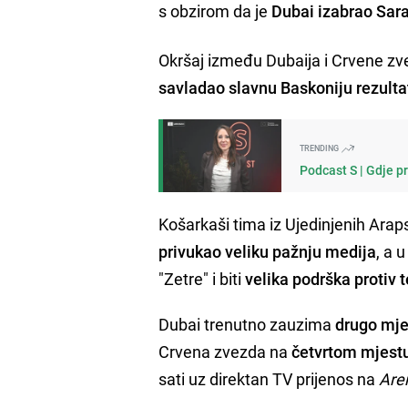
s obzirom da je
Dubai izabrao Sar
Okršaj između Dubaija i Crvene zv
savladao slavnu Baskoniju rezulta
TRENDING
Podcast S | Gdje p
Košarkaši tima iz Ujedinjenih Araps
privukao veliku pažnju medija
, a 
"Zetre" i biti
velika podrška protiv t
Dubai trenutno zauzima
drugo mje
Crvena zvezda na
četvrtom mjest
sati uz direktan TV prijenos na
Are