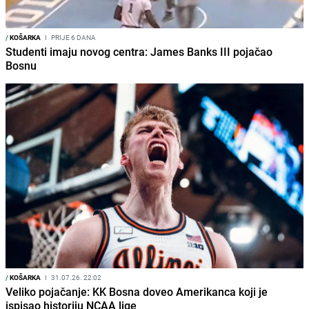
/
KOŠARKA
I
PRIJE 6 DANA
Studenti imaju novog centra: James Banks III pojačao
Bosnu
/
KOŠARKA
I
31.07.26. 22:02
Veliko pojačanje: KK Bosna doveo Amerikanca koji je
ispisao historiju NCAA lige