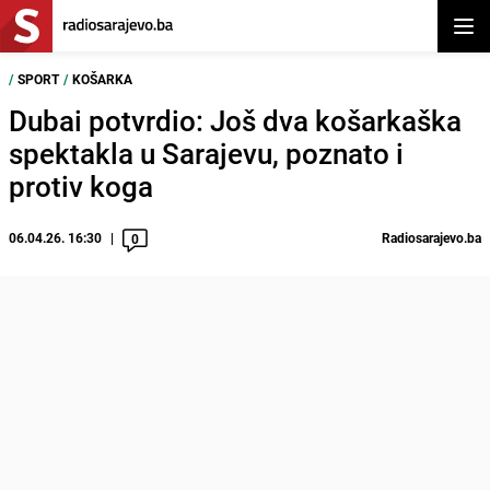
Otvor
/
SPORT
/
KOŠARKA
Dubai potvrdio: Još dva košarkaška
spektakla u Sarajevu, poznato i
protiv koga
06.04.26. 16:30
Radiosarajevo.ba
0