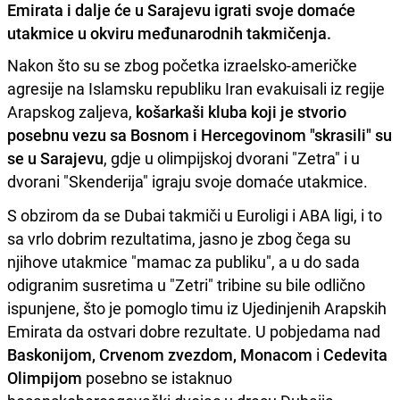
Emirata i dalje će u Sarajevu igrati svoje domaće
utakmice u okviru međunarodnih takmičenja.
Nakon što su se zbog početka izraelsko-američke
agresije na Islamsku republiku Iran evakuisali iz regije
Arapskog zaljeva,
košarkaši kluba koji je stvorio
posebnu vezu sa Bosnom i Hercegovinom "skrasili" su
se u Sarajevu
, gdje u olimpijskoj dvorani "Zetra" i u
dvorani "Skenderija" igraju svoje domaće utakmice.
S obzirom da se Dubai takmiči u Euroligi i ABA ligi, i to
sa vrlo dobrim rezultatima, jasno je zbog čega su
njihove utakmice "mamac za publiku", a u do sada
odigranim susretima u "Zetri" tribine su bile odlično
ispunjene, što je pomoglo timu iz Ujedinjenih Arapskih
Emirata da ostvari dobre rezultate. U pobjedama nad
Baskonijom, Crvenom zvezdom, Monacom
i
Cedevita
Olimpijom
posebno se istaknuo