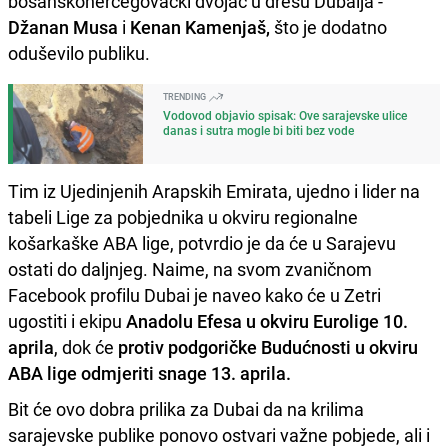
bosanskohercegovački dvojac u dresu Dubaija -
Džanan Musa
i
Kenan Kamenjaš,
što je dodatno
oduševilo publiku.
TRENDING
Vodovod objavio spisak: Ove sarajevske ulice
danas i sutra mogle bi biti bez vode
Tim iz Ujedinjenih Arapskih Emirata, ujedno i lider na
tabeli Lige za pobjednika u okviru regionalne
košarkaške ABA lige, potvrdio je da će u Sarajevu
ostati do daljnjeg. Naime, na svom zvaničnom
Facebook profilu Dubai je naveo kako će u Zetri
ugostiti i ekipu
Anadolu Efesa u okviru Eurolige 10.
aprila
, dok će
protiv podgoričke Budućnosti u okviru
ABA lige odmjeriti snage 13. aprila.
Bit će ovo dobra prilika za Dubai da na krilima
sarajevske publike ponovo ostvari važne pobjede, ali i