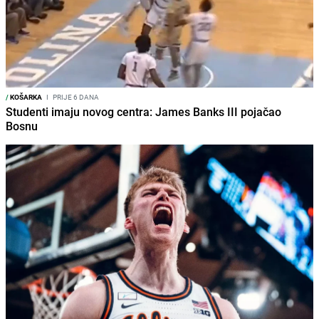
/
KOŠARKA
I
PRIJE 6 DANA
Studenti imaju novog centra: James Banks III pojačao
Bosnu