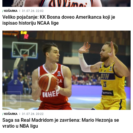
/
KOŠARKA
I
31.07.26. 22:02
Veliko pojačanje: KK Bosna doveo Amerikanca koji je
ispisao historiju NCAA lige
/
KOŠARKA
I
31.07.26. 20:22
Saga sa Real Madridom je završena: Mario Hezonja se
vratio u NBA ligu