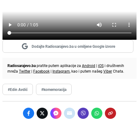
Dodajte Radiosarajevo.ba u omiljene Google izvore
Radiosarajevo.ba
pratite putem aplikacije za
Android
|
iOS
i društvenih
mreža
Twitter
|
Facebook
|
Instagram
, kao i putem našeg
Viber
Chata.
#Edin Avdić
#komemoracija