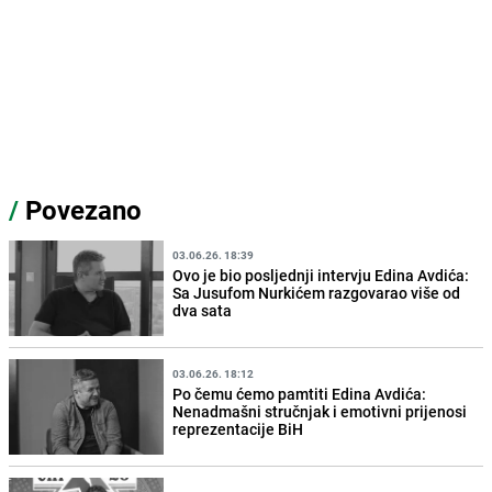
/
Povezano
03.06.26. 18:39
Ovo je bio posljednji intervju Edina Avdića:
Sa Jusufom Nurkićem razgovarao više od
dva sata
03.06.26. 18:12
Po čemu ćemo pamtiti Edina Avdića:
Nenadmašni stručnjak i emotivni prijenosi
reprezentacije BiH