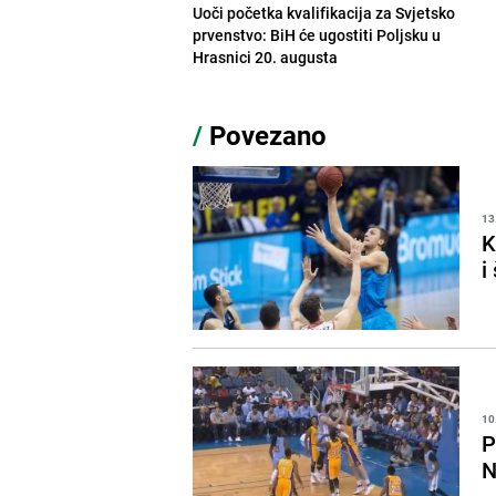
Uoči početka kvalifikacija za Svjetsko
prvenstvo: BiH će ugostiti Poljsku u
Hrasnici 20. augusta
/
Povezano
13
K
i
10
P
N