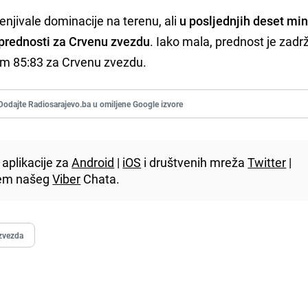
njivale dominacije na terenu, ali
u posljednjih deset mi
 prednosti za Crvenu zvezdu
. Iako mala, prednost je zad
tom 85:83 za Crvenu zvezdu.
Dodajte Radiosarajevo.ba u omiljene Google izvore
aplikacije za
Android
|
iOS
i društvenih mreža
Twitter
|
utem našeg
Viber
Chata.
zvezda