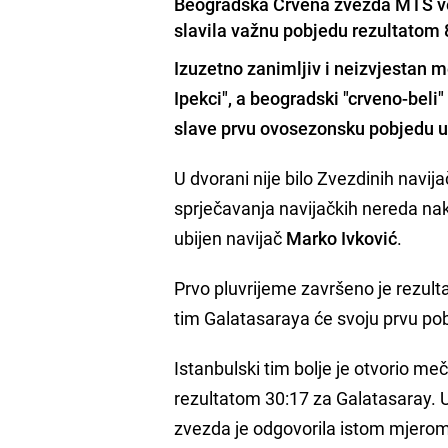
Beogradska Crvena zvezda MTS veče
slavila važnu pobjedu rezultatom
Izuzetno zanimljiv i neizvjestan m
Ipekci", a beogradski "crveno-beli"
slave prvu ovosezonsku pobjedu u 
U dvorani nije bilo Zvezdinih navij
sprječavanja navijačkih nereda nako
ubijen navijač
Marko Ivković
.
Prvo pluvrijeme završeno je rezult
tim Galatasaraya će svoju prvu po
Istanbulski tim bolje je otvorio meč
rezultatom 30:17 za Galatasaray. U
zvezda je odgovorila istom mjerom 