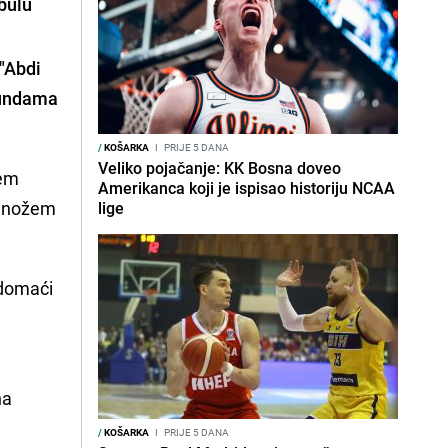
bulu
 "Abdi
kundama
/
KOŠARKA
I
PRIJE 5 DANA
Veliko pojačanje: KK Bosna doveo
jem
Amerikanca koji je ispisao historiju NCAA
lu nožem
lige
 domaći
na
/
KOŠARKA
I
PRIJE 5 DANA