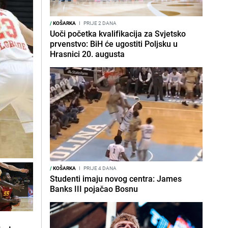
/
KOŠARKA
I
PRIJE 2 DANA
Uoči početka kvalifikacija za Svjetsko
prvenstvo: BiH će ugostiti Poljsku u
Hrasnici 20. augusta
/
KOŠARKA
I
PRIJE 4 DANA
Studenti imaju novog centra: James
Banks III pojačao Bosnu