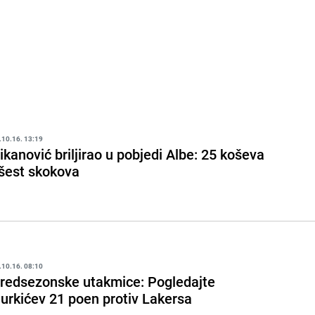
.10.16. 13:19
ikanović briljirao u pobjedi Albe: 25 koševa
 šest skokova
.10.16. 08:10
redsezonske utakmice: Pogledajte
urkićev 21 poen protiv Lakersa