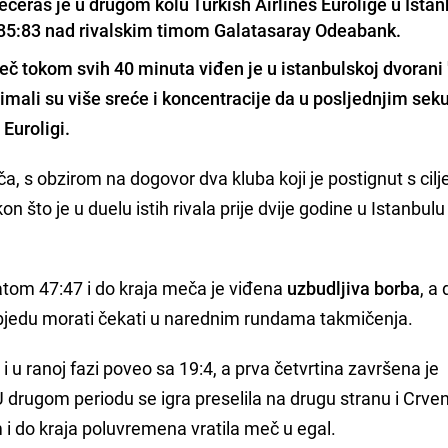
ras je u drugom kolu Turkish Airlines Eurolige u Istan
 85:83 nad rivalskim timom Galatasaray Odeabank.
eč tokom svih 40 minuta viđen je u istanbulskoj dvorani
 imali su više sreće i koncentracije da
u posljednjim se
Euroligi.
ača, s obzirom na dogovor dva kluba koji je postignut s cil
n što je u duelu istih rivala prije dvije godine u Istanbu
atom 47:47 i do kraja meča je viđena
uzbudljiva borba
, a
bjedu morati čekati u narednim rundama takmičenja.
 i u ranoj fazi poveo sa 19:4, a prva četvrtina završena je
 drugom periodu se igra preselila na drugu stranu i Crve
i do kraja poluvremena vratila meč u egal.