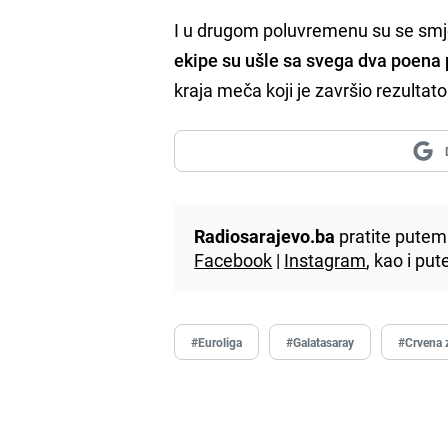
I u drugom poluvremenu su se smje
ekipe su ušle sa svega dva poena
kraja meča koji je završio rezulta
Radiosarajevo.ba
pratite putem 
Facebook
|
Instagram
, kao i p
#Euroliga
#Galatasaray
#Crvena 