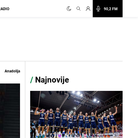
RADIO
90,2 FM
Anadolija
/
Najnovije