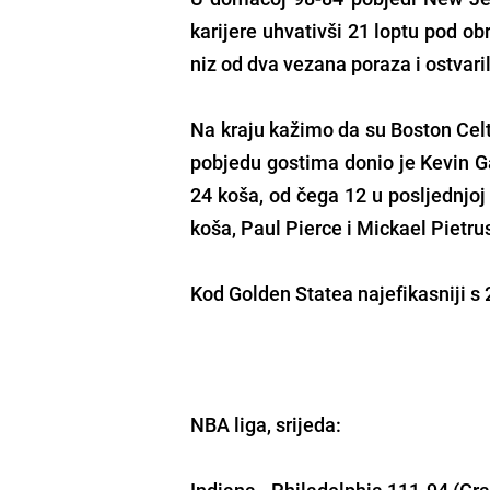
karijere uhvativši 21 loptu pod ob
niz od dva vezana poraza i ostvar
Na kraju kažimo da su Boston Celt
pobjedu gostima donio je Kevin Gar
24 koša, od čega 12 u posljednjoj
koša, Paul Pierce i Mickael Pietrus
Kod Golden Statea najefikasniji s
NBA liga, srijeda:
Indiana - Philadelphia 111-94 (Gra