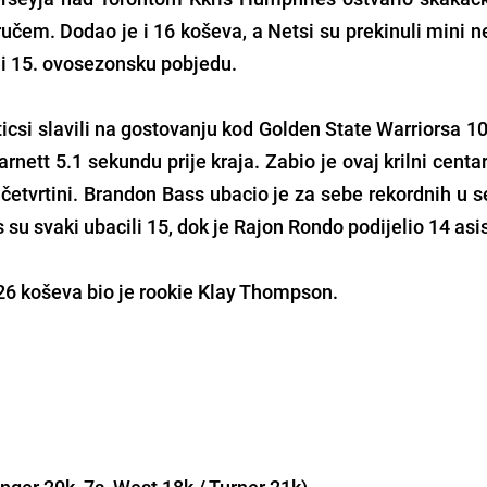
ručem. Dodao je i 16 koševa, a Netsi su prekinuli mini 
ili 15. ovosezonsku pobjedu.
icsi slavili na gostovanju kod Golden State Warriorsa 1
nett 5.1 sekundu prije kraja. Zabio je ovaj krilni cent
 četvrtini. Brandon Bass ubacio je za sebe rekordnih u 
 su svaki ubacili 15, dok je Rajon Rondo podijelio 14 asi
 26 koševa bio je rookie Klay Thompson.
nger 20k, 7s, West 18k / Turner 21k)