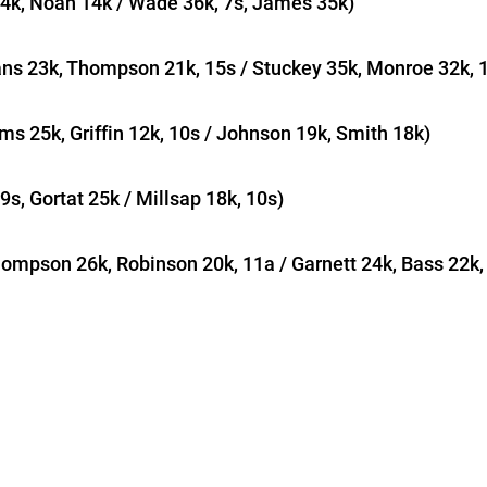
4k, Noah 14k / Wade 36k, 7s, James 35k)
ans 23k, Thompson 21k, 15s / Stuckey 35k, Monroe 32k, 
ams 25k, Griffin 12k, 10s / Johnson 19k, Smith 18k)
9s, Gortat 25k / Millsap 18k, 10s)
ompson 26k, Robinson 20k, 11a / Garnett 24k, Bass 22k,