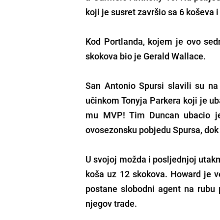
koji je susret završio sa 6 koševa 
Kod Portlanda, kojem je ovo sedm
skokova bio je Gerald Wallace.
San Antonio Spursi slavili su n
učinkom Tonyja Parkera koji je ubac
mu MVP! Tim Duncan ubacio je 
ovosezonsku pobjedu Spursa, dok j
U svojoj možda i posljednjoj utak
koša uz 12 skokova. Howard je ve
postane slobodni agent na rubu p
njegov trade.