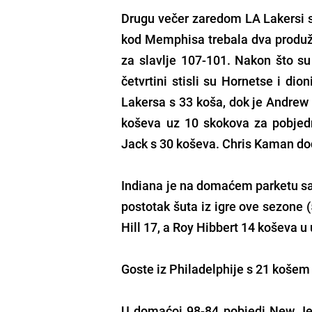
Drugu večer zaredom LA Lakersi s
kod Memphisa trebala dva produže
za slavlje 107-101. Nakon što su
četvrtini stisli su Hornetse i dio
Lakersa s 33 koša, dok je Andrew
koševa uz 10 skokova za pobjedn
Jack s 30 koševa. Chris Kaman do
Indiana je na domaćem parketu sav
postotak šuta iz igre ove sezone 
Hill 17, a Roy Hibbert 14 koševa u
Goste iz Philadelphije s 21 košem
U domaćoj 98-84 pobjedi New Jer