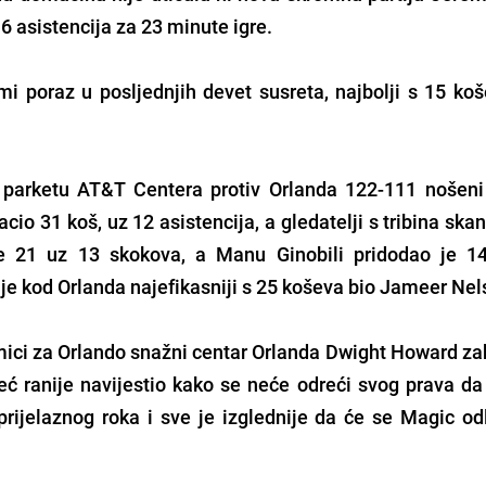
i 6 asistencija za 23 minute igre.
i poraz u posljednjih devet susreta, najbolji s 15 koš
a parketu AT&T Centera protiv Orlanda 122-111 nošeni
io 31 koš, uz 12 asistencija, a gledatelji s tribina skan
21 uz 13 skokova, a Manu Ginobili pridodao je 14
e kod Orlanda najefikasniji s 25 koševa bio Jameer Nel
mici za Orlando snažni centar Orlanda Dwight Howard zab
ć ranije navijestio kako se neće odreći svog prava da 
rijelaznog roka i sve je izglednije da će se Magic odl