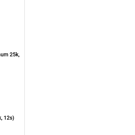
num 25k,
, 12s)