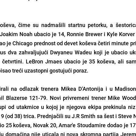
oševa, čime su nadmašili startnu petorku, a šestoric
. Joakim Noah ubacio je 14, Ronnie Brewer i Kyle Korver
o je Chicago prednost od devet koševa četiri minute pri
nus dva zahvaljujući Dwyaneu Wadeu koji je ubacio u
 četvrtini. LeBron Jmaes ubacio je 35 koševa, ali sa
pisao treći uzastopni gostujući poraz.
irali na odlazak trenera Mikea D'Antonija i u Madiso
ail Blazerse 121-79. Novi privremeni trener Mike Wood
upi od utakmice u kojoj je njegova ekipa prekinula niz
 (od 38) trica. Prednjačili su J.R Smith sa šest i Steve
io 25 koševa, Novak 20, Amar'e Stoudamire dodao je 17
 domaćina nije uticala ni nova skromna partija Jerem