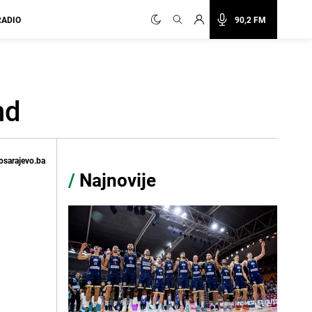
RADIO
90,2 FM
nd
osarajevo.ba
/
Najnovije