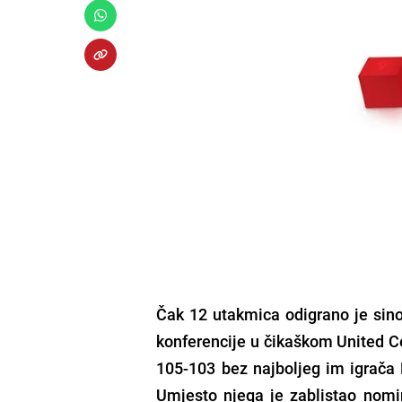
Čak 12 utakmica odigrano je sino
konferencije u čikaškom United Ce
105-103 bez najboljeg im igrača 
Umjesto njega je zablistao nomi