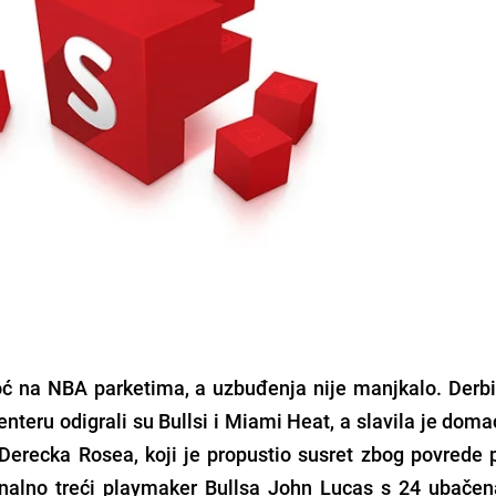
ć na NBA parketima, a uzbuđenja nije manjkalo. Derbi
nteru odigrali su Bullsi i Miami Heat, a slavila je dom
Derecka Rosea, koji je propustio susret zbog povrede 
nalno treći playmaker Bullsa John Lucas s 24 ubačen