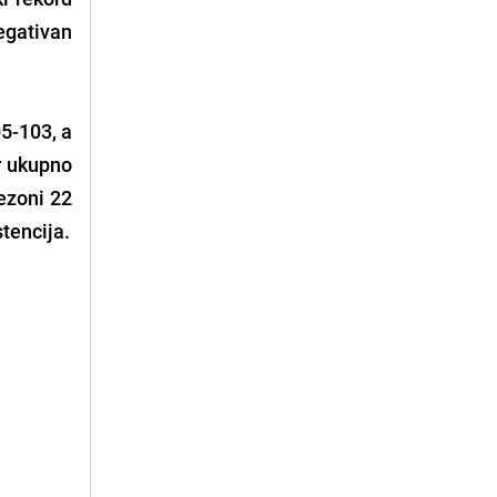
negativan
05-103, a
ar ukupno
sezoni 22
stencija.