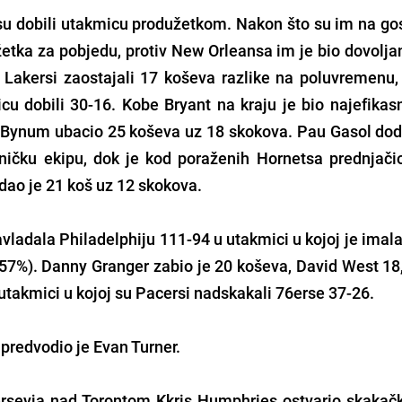
u dobili utakmicu produžetkom. Nakon što su im na go
tka za pobjedu, protiv New Orleansa im je bio dovoljan
 Lakersi zaostajali 17 koševa razlike na poluvremenu, 
nicu dobili 30-16. Kobe Bryant na kraju je bio najefikasn
 Bynum ubacio 25 koševa uz 18 skokova. Pau Gasol dod
ičku ekipu, dok je kod poraženih Hornetsa prednjačio
dao je 21 koš uz 12 skokova.
ladala Philadelphiju 111-94 u utakmici u kojoj je imala
(57%). Danny Granger zabio je 20 koševa, David West 18
 utakmici u kojoj su Pacersi nadskakali 76erse 37-26.
 predvodio je Evan Turner.
seyja nad Torontom Kkris Humphries ostvario skakačk