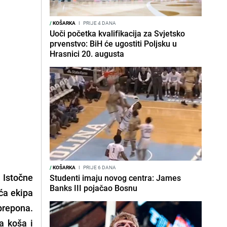
/
KOŠARKA
I
PRIJE 4 DANA
Uoči početka kvalifikacija za Svjetsko
prvenstvo: BiH će ugostiti Poljsku u
Hrasnici 20. augusta
/
KOŠARKA
I
PRIJE 6 DANA
 Istočne
Studenti imaju novog centra: James
Banks III pojačao Bosnu
aća ekipa
prepona.
a koša i