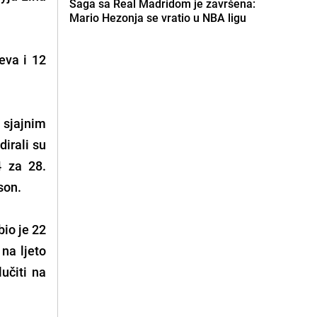
Saga sa Real Madridom je završena:
Mario Hezonja se vratio u NBA ligu
eva i 12
 sjajnim
dirali su
 za 28.
son.
io je 22
na ljeto
učiti na