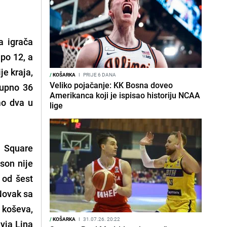
a igrača
 po 12, a
je kraja,
/
KOŠARKA
I
PRIJE 6 DANA
Veliko pojačanje: KK Bosna doveo
kupno 36
Amerikanca koji je ispisao historiju NCAA
mo dva u
lige
n Square
son nije
 od šest
 Novak sa
 koševa,
/
KOŠARKA
I
31.07.26. 20:22
yja Lina