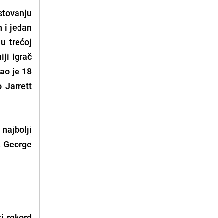
stovanju
 i jedan
u trećoj
iji igrač
ao je 18
 Jarrett
 najbolji
, George
i rekord