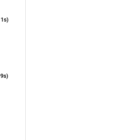
11s)
 9s)