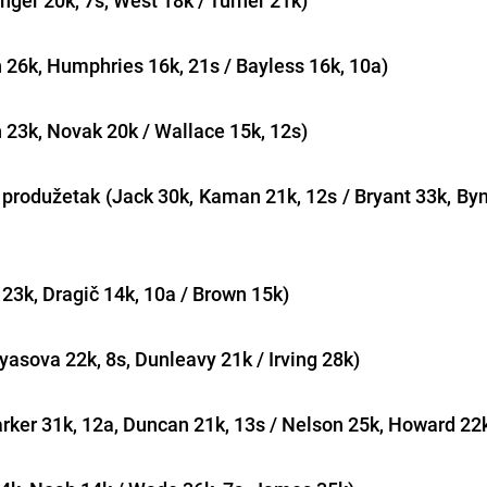
 26k, Humphries 16k, 21s / Bayless 16k, 10a)
 23k, Novak 20k / Wallace 15k, 12s)
 produžetak (Jack 30k, Kaman 21k, 12s / Bryant 33k, By
 23k, Dragič 14k, 10a / Brown 15k)
yasova 22k, 8s, Dunleavy 21k / Irving 28k)
rker 31k, 12a, Duncan 21k, 13s / Nelson 25k, Howard 22k