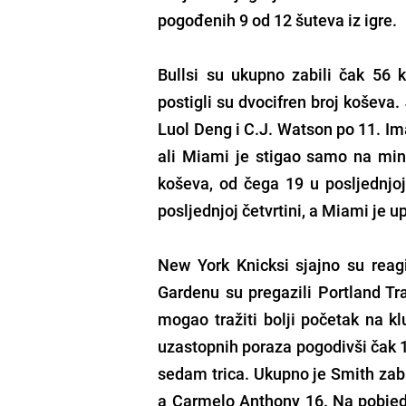
pogođenih 9 od 12 šuteva iz igre.
Bullsi su ukupno zabili čak 56 k
postigli su dvocifren broj koševa
Luol Deng i C.J. Watson po 11. Ima
ali Miami je stigao samo na mi
koševa, od čega 19 u posljednjoj
posljednjoj četvrtini, a Miami je u
New York Knicksi sjajno su reag
Gardenu su pregazili Portland Tr
mogao tražiti bolji početak na kl
uzastopnih poraza pogodivši čak 19
sedam trica. Ukupno je Smith zab
a Carmelo Anthony 16. Na pobjedu