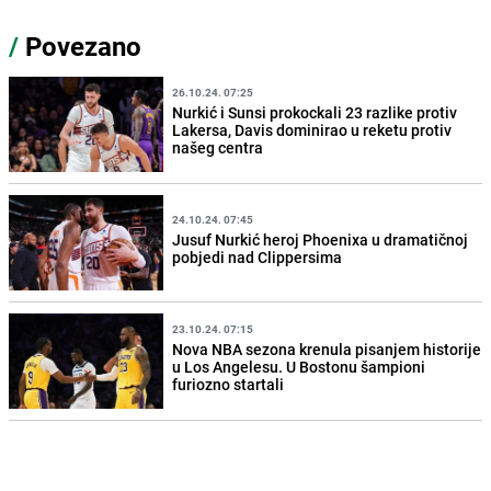
/
Povezano
26.10.24. 07:25
Nurkić i Sunsi prokockali 23 razlike protiv
Lakersa, Davis dominirao u reketu protiv
našeg centra
24.10.24. 07:45
Jusuf Nurkić heroj Phoenixa u dramatičnoj
pobjedi nad Clippersima
23.10.24. 07:15
Nova NBA sezona krenula pisanjem historije
u Los Angelesu. U Bostonu šampioni
furiozno startali