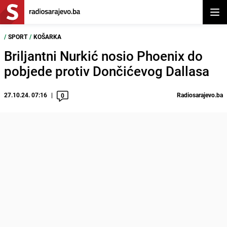
Otvor
/
SPORT
/
KOŠARKA
Briljantni Nurkić nosio Phoenix do
pobjede protiv Dončićevog Dallasa
27.10.24. 07:16
Radiosarajevo.ba
0