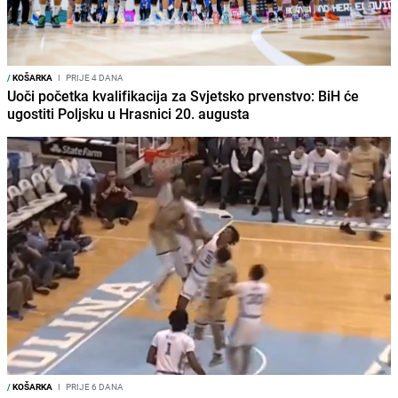
/
KOŠARKA
I
PRIJE 4 DANA
Uoči početka kvalifikacija za Svjetsko prvenstvo: BiH će
ugostiti Poljsku u Hrasnici 20. augusta
/
KOŠARKA
I
PRIJE 6 DANA