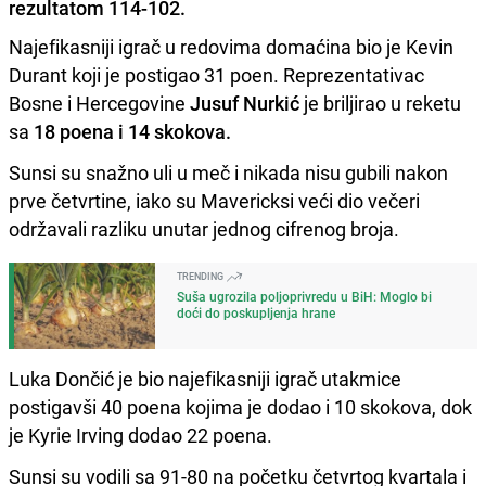
rezultatom 114-102.
Najefikasniji igrač u redovima domaćina bio je Kevin
Durant koji je postigao 31 poen. Reprezentativac
Bosne i Hercegovine
Jusuf Nurkić
je briljirao u reketu
sa
18 poena i 14 skokova.
Sunsi su snažno uli u meč i nikada nisu gubili nakon
prve četvrtine, iako su Mavericksi veći dio večeri
održavali razliku unutar jednog cifrenog broja.
TRENDING
Suša ugrozila poljoprivredu u BiH: Moglo bi
doći do poskupljenja hrane
Luka Dončić je bio najefikasniji igrač utakmice
postigavši 40 poena kojima je dodao i 10 skokova, dok
je Kyrie Irving dodao 22 poena.
Sunsi su vodili sa 91-80 na početku četvrtog kvartala i