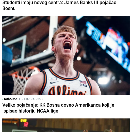
Studenti imaju novog centra: James Banks III pojačao
Bosnu
/
KOŠARKA
I
31.07.26. 22:02
Veliko pojačanje: KK Bosna doveo Amerikanca koji je
ispisao historiju NCAA lige