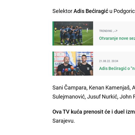
Selektor
Adis Bećiragić
u Podgoricu
TRENDING
Otvaranje nove sez
21.08.22. 20:34
Adis Bećiragić o "
Sani Čampara, Kenan Kamenjaš, Ama
Sulejmanović, Jusuf Nurkić, John 
Ova TV kuća prenosit će i duel iz
Sarajevu.