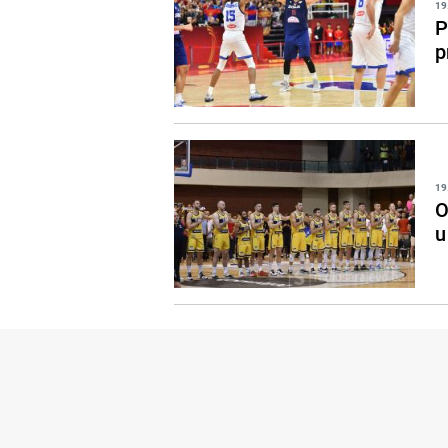
19
P
p
19
O
u