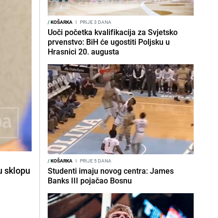
/
KOŠARKA
I
PRIJE 3 DANA
Uoči početka kvalifikacija za Svjetsko
prvenstvo: BiH će ugostiti Poljsku u
Hrasnici 20. augusta
/
KOŠARKA
I
PRIJE 5 DANA
u sklopu
Studenti imaju novog centra: James
Banks III pojačao Bosnu