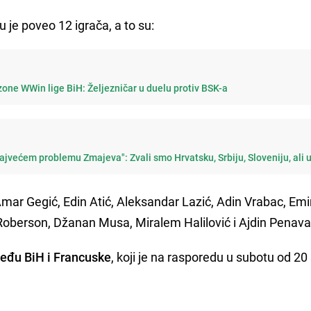
 je poveo 12 igrača, a to su:
one WWin lige BiH: Željezničar u duelu protiv BSK-a
najvećem problemu Zmajeva": Zvali smo Hrvatsku, Srbiju, Sloveniju, ali 
r Gegić, Edin Atić, Aleksandar Lazić, Adin Vrabac, Emi
Roberson, Džanan Musa, Miralem Halilović i Ajdin Penava
među BiH i Francuske
, koji je na rasporedu u subotu od 20 