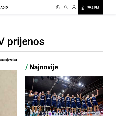
RADIO
90,2 FM
V prijenos
osarajevo.ba
/
Najnovije