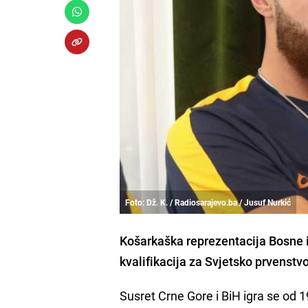
Foto: Dž. K. / Radiosarajevo.ba / Jusuf Nurkić
Košarkaška reprezentacija Bosne i 
kvalifikacija za Svjetsko prvenstvo
Susret Crne Gore i BiH igra se od 1