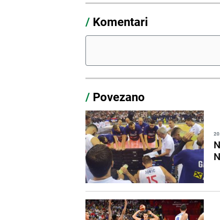
/
Komentari
/
Povezano
20
N
N