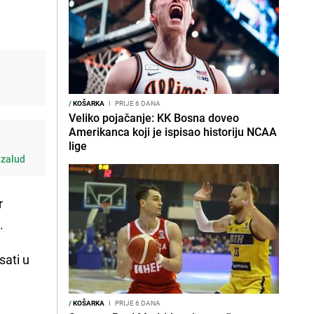
/
KOŠARKA
I
PRIJE 6 DANA
Veliko pojačanje: KK Bosna doveo
Amerikanca koji je ispisao historiju NCAA
lige
uzalud
r
.
sati u
/
KOŠARKA
I
PRIJE 6 DANA