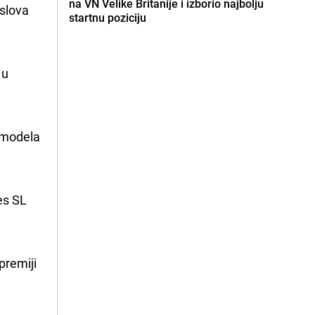
na VN Velike Britanije i izborio najbolju
aslova
startnu poziciju
 u
o modela
es SL
premiji