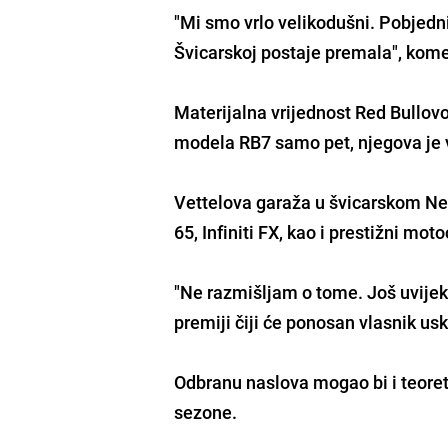
"Mi smo vrlo velikodušni. Pobjedn
Švicarskoj postaje premala", kome
Materijalna vrijednost Red Bullovo
modela RB7 samo pet, njegova je v
Vettelova garaža u švicarskom Ne
65, Infiniti FX, kao i prestižni mot
"Ne razmišljam o tome. Još uvijek 
premiji čiji će ponosan vlasnik usk
Odbranu naslova mogao bi i teorets
sezone.