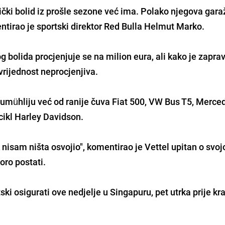
ički bolid iz prošle sezone već ima. Polako njegova gara
ntirao je sportski direktor Red Bulla Helmut Marko.
g bolida procjenjuje se na milion eura, ali kako je zapra
rijednost neprocjenjiva.
umühliju već od ranije čuva Fiat 500, VW Bus T5, Merce
ocikl Harley Davidson.
nisam ništa osvojio", komentirao je Vettel upitan o svoj
oro postati.
ki osigurati ove nedjelje u Singapuru, pet utrka prije kr