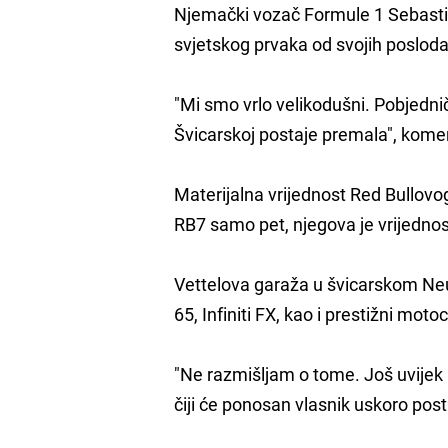
Njemački vozač Formule 1 Sebastia
svjetskog prvaka od svojih poslodav
"Mi smo vrlo velikodušni. Pobjedni
Švicarskoj postaje premala", komen
Materijalna vrijednost Red Bullovog
RB7 samo pet, njegova je vrijednos
Vettelova garaža u švicarskom Neu
65, Infiniti FX, kao i prestižni mot
"Ne razmišljam o tome. Još uvijek n
čiji će ponosan vlasnik uskoro post