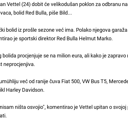
n Vettel (24) dobit će velikodušan poklon za odbranu n
aca, bolid Red Bulla, piše Bild...
čki bolid iz prošle sezone već ima. Polako njegova garaža
tirao je sportski direktor Red Bulla Helmut Marko.
 bolida procjenjuje se na milion eura, ali kako je zaprav
t neprocjenjiva.
mühliju već od ranije čuva Fiat 500, VW Bus T5, Merced
ocikl Harley Davidson.
isam ništa osvojio", komentirao je Vettel upitan o svojoj 
ati.