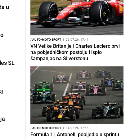
ža u
vo
/
AUTO-MOTO SPORT
I
05.07.26. 17:41
VN Velike Britanije | Charles Leclerc prvi
na pobjedničkom postolju i ispio
šampanjac na Silverstonu
des SL
oj
aja
/
AUTO-MOTO SPORT
I
04.07.26. 17:55
Formula 1 | Antonelli pobijedio u sprintu