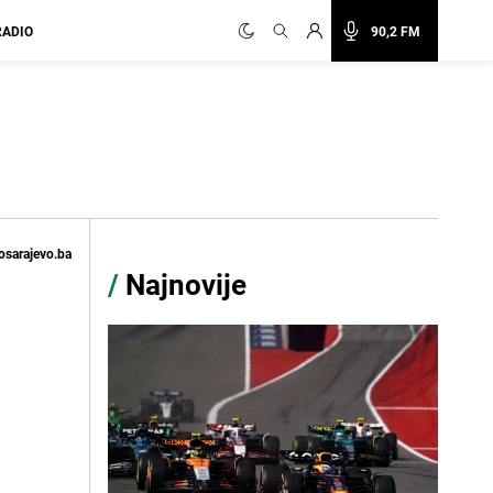
RADIO
90,2 FM
osarajevo.ba
/
Najnovije