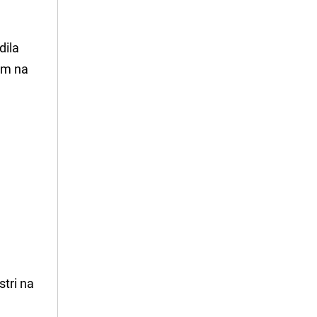
dila
om na
stri na