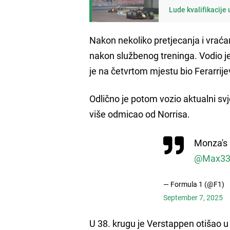
Lude kvalifikacije
Nakon nekoliko pretjecanja i vraćan
nakon službenog treninga. Vodio je
je na četvrtom mjestu bio Ferarrije
Odlično je potom vozio aktualni svj
više odmicao od Norrisa.
Monza's
@Max33
— Formula 1 (@F1)
September 7, 2025
U 38. krugu je Verstappen otišao u