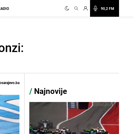
RADIO
90,2 FM
onzi:
osarajevo.ba
/
Najnovije