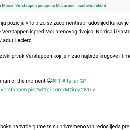
 u Monzi: Verstappen pobijedio McLarene i postavio rekord
ja pozicija vrlo brzo se zacementirao radoslijed kakav je 
 Verstappen ispred McLarenovog dvojca, Norrisa i Piastri
v adut Leclerc.
etski prvak Verstappen koji je nizao najbrže krugove i tim
 man of the moment 🤩
#F1
#ItalianGP
Verstappen
pic.twitter.com/MzimZ281uv
 boks na tvrde gume te su privremeno vrh redoslijeda pre