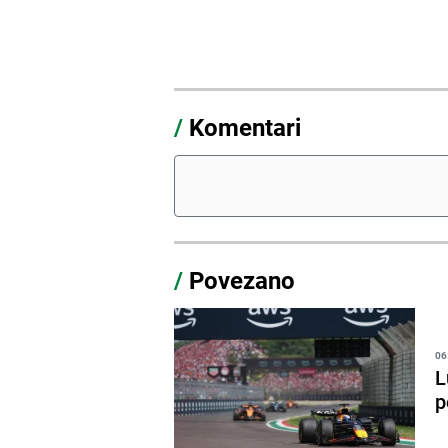
/
Komentari
/
Povezano
06
L
p