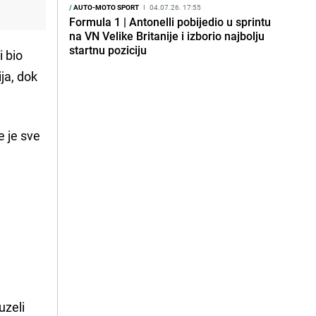
/
AUTO-MOTO SPORT
I
04.07.26. 17:55
Formula 1 | Antonelli pobijedio u sprintu
na VN Velike Britanije i izborio najbolju
startnu poziciju
i bio
ja, dok
e je sve
uzeli