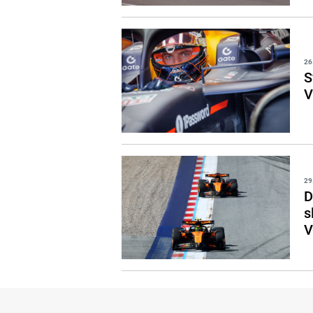
26
S
V
29
D
s
V