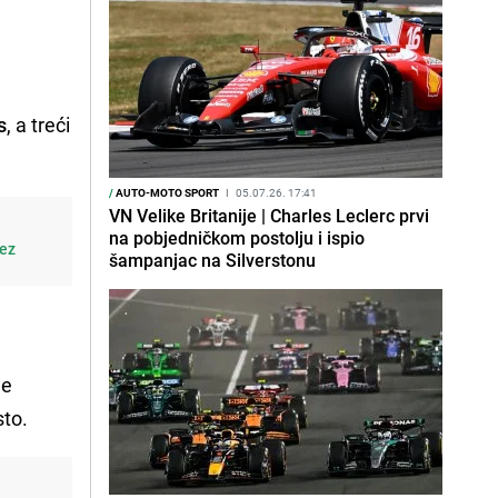
s
, a treći
/
AUTO-MOTO SPORT
I
05.07.26. 17:41
VN Velike Britanije | Charles Leclerc prvi
na pobjedničkom postolju i ispio
bez
šampanjac na Silverstonu
je
sto.