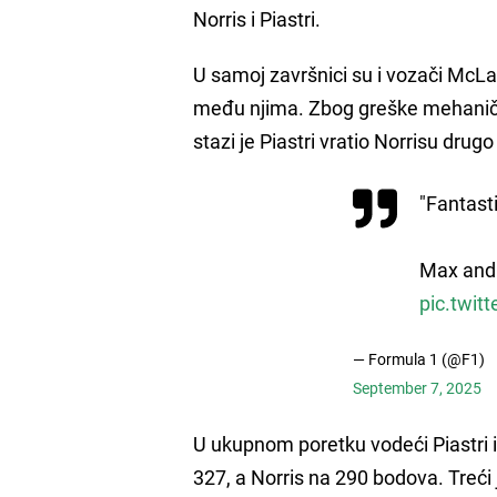
Norris i Piastri.
U samoj završnici su i vozači McLar
među njima. Zbog greške mehaničar
stazi je Piastri vratio Norrisu drug
"Fantast
Max and 
pic.twi
— Formula 1 (@F1)
September 7, 2025
U ukupnom poretku vodeći Piastri i
327, a Norris na 290 bodova. Treći