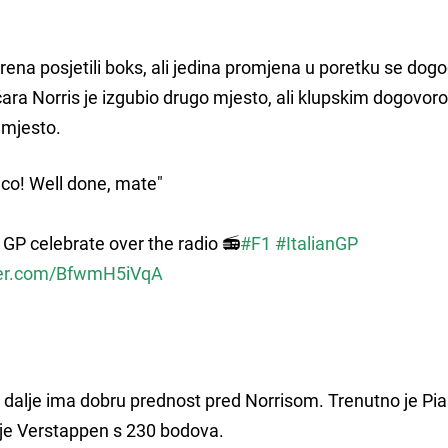
ena posjetili boks, ali jedina promjena u poretku se dogo
a Norris je izgubio drugo mjesto, ali klupskim dogovor
o mjesto.
ico! Well done, mate"
GP celebrate over the radio 📻
#F1
#ItalianGP
tter.com/BfwmH5iVqA
 dalje ima dobru prednost pred Norrisom. Trenutno je Pia
 je Verstappen s 230 bodova.