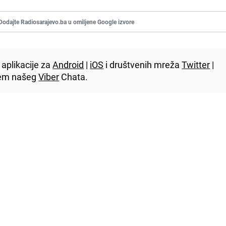
Dodajte Radiosarajevo.ba u omiljene Google izvore
aplikacije za
Android
|
iOS
i društvenih mreža
Twitter
|
utem našeg
Viber
Chata.