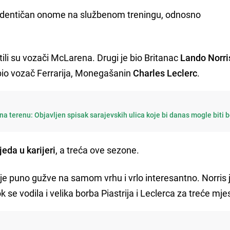
je identičan onome na službenom treningu, odnosno
li su vozači McLarena. Drugi je bio Britanac
Lando Norri
e bio vozač Ferrarija, Monegašanin
Charles Leclerc
.
a terenu: Objavljen spisak sarajevskih ulica koje bi danas mogle biti 
jeda u karijeri
, a treća ove sezone.
 je puno gužve na samom vrhu i vrlo interesantno. Norris 
e vodila i velika borba Piastrija i Leclerca za treće mje