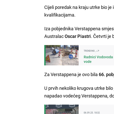
Cijeli poredak na kraju utrke bio 
kvalifikacijama.
Iza pobjednika Verstappena smjesti
Australac
Oscar Piastri
. Četvrti j
TRENDING
Radnici Vodovoda n
vode
Za Verstappena je ovo bila
66. pob
U prvih nekoliko krugova utrke bilo
napadao vodećeg Verstappena, dok s
06.09.25. 18:32