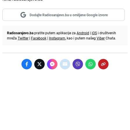
Dodajte Radiosarajevo.ba u omiljene Google izvore
Radiosarajevo.ba
pratite putem aplikacije za
Android
|
iOS
i društvenih
mreža
Twitter
|
Facebook
|
Instagram
, kao i putem našeg
Viber
Chata.