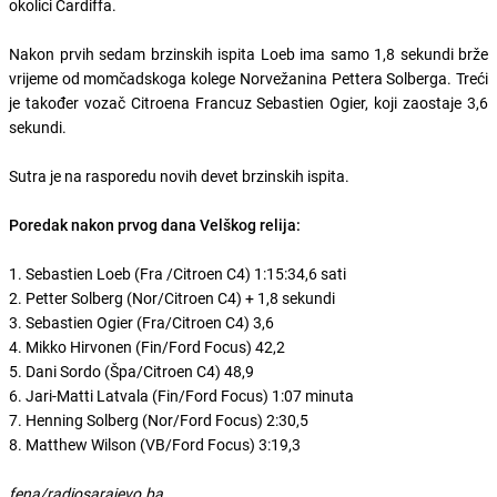
okolici Cardiffa.
Nakon prvih sedam brzinskih ispita Loeb ima samo 1,8 sekundi brže
vrijeme od momčadskoga kolege Norvežanina Pettera Solberga. Treći
je također vozač Citroena Francuz Sebastien Ogier, koji zaostaje 3,6
sekundi.
Sutra je na rasporedu novih devet brzinskih ispita.
Poredak nakon prvog dana Velškog relija:
1. Sebastien Loeb (Fra /Citroen C4) 1:15:34,6 sati
2. Petter Solberg (Nor/Citroen C4) + 1,8 sekundi
3. Sebastien Ogier (Fra/Citroen C4) 3,6
4. Mikko Hirvonen (Fin/Ford Focus) 42,2
5. Dani Sordo (Špa/Citroen C4) 48,9
6. Jari-Matti Latvala (Fin/Ford Focus) 1:07 minuta
7. Henning Solberg (Nor/Ford Focus) 2:30,5
8. Matthew Wilson (VB/Ford Focus) 3:19,3
fena/radiosarajevo.ba