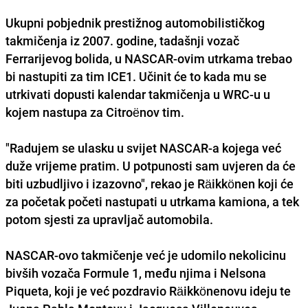
Ukupni pobjednik prestižnog automobilističkog
takmičenja iz 2007. godine, tadašnji vozač
Ferrarijevog bolida, u NASCAR-ovim utrkama trebao
bi nastupiti za tim ICE1. Učinit će to kada mu se
utrkivati dopusti kalendar takmičenja u WRC-u u
kojem nastupa za Citroënov tim.
"Radujem se ulasku u svijet NASCAR-a kojega već
duže vrijeme pratim. U potpunosti sam uvjeren da će
biti uzbudljivo i izazovno", rekao je Räikkönen koji će
za početak početi nastupati u utrkama kamiona, a tek
potom sjesti za upravljač automobila.
NASCAR-ovo takmičenje već je udomilo nekolicinu
bivših vozača Formule 1, među njima i Nelsona
Piqueta, koji je već pozdravio Räikkönenovu ideju te