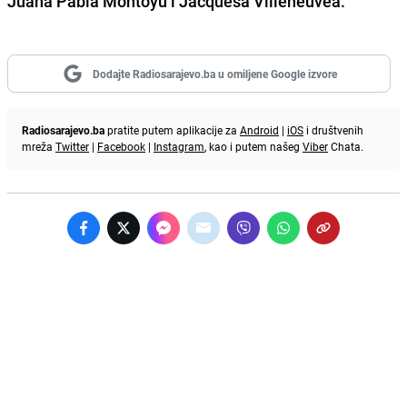
Juana Pabla Montoyu i Jacquesa Villeneuvea.
Dodajte Radiosarajevo.ba u omiljene Google izvore
Radiosarajevo.ba
pratite putem aplikacije za
Android
|
iOS
i društvenih
mreža
Twitter
|
Facebook
|
Instagram
, kao i putem našeg
Viber
Chata.