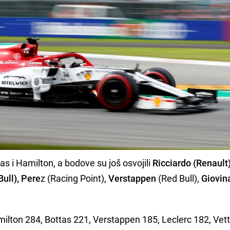
tas i Hamilton, a bodove su još osvojili
Ricciardo (Renault)
ull), Pere
z (Racing Point),
Verstappen
(Red Bull),
Giovin
ilton 284, Bottas 221, Verstappen 185, Leclerc 182, Vett