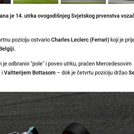
ana je 14. utrka ovogodišnjeg Svjetskog prvenstva vozač
rtnu poziciju ostvario
Charles Leclerc (Ferrari)
koji je pri
Belgiji.
 je odbranio "pole" i poveo utrku, praćen Mercedesovim
m
i
Valtterijem Bottasom
– dok je četvrtu poziciju držao
S