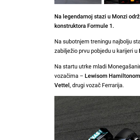
Na legendarnoj stazi u
Monzi
održ
konstruktora Formule 1.
Na subotnjem treningu najbolju sta
zabilježio prvu pobjedu u karijeri u
Na startu utrke mladi Monegašanin
vozačima –
Lewisom Hamiltono
Vettel
, drugi vozač Ferrarija.