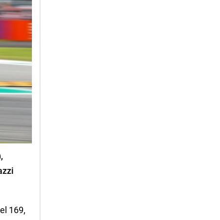
,
azzi
el 169,