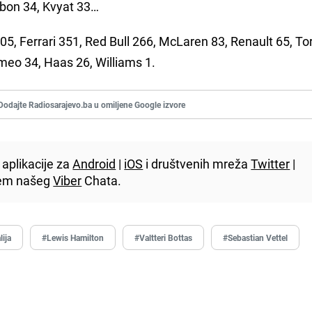
Albon 34, Kvyat 33…
05, Ferrari 351, Red Bull 266, McLaren 83, Renault 65, To
meo 34, Haas 26, Williams 1.
Dodajte Radiosarajevo.ba u omiljene Google izvore
aplikacije za
Android
|
iOS
i društvenih mreža
Twitter
|
utem našeg
Viber
Chata.
lija
#Lewis Hamilton
#Valtteri Bottas
#Sebastian Vettel