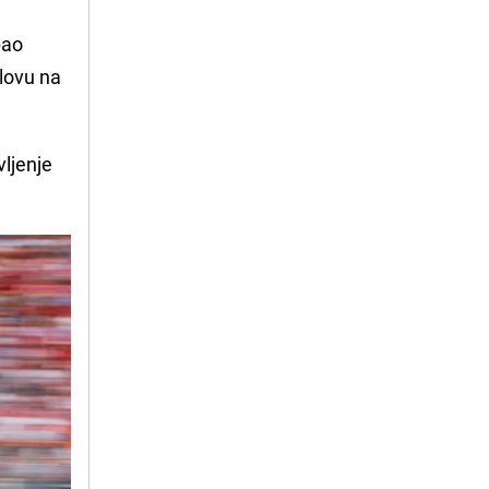
pao
 lovu na
vljenje