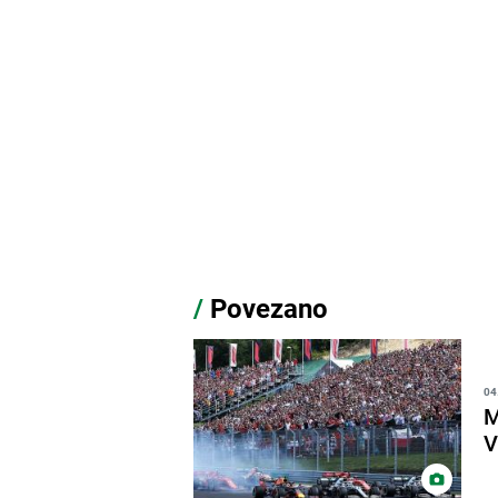
/
Povezano
04
M
V