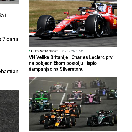
a i
je 7 dana
/
AUTO-MOTO SPORT
I
05.07.26. 17:41
VN Velike Britanije | Charles Leclerc prvi
na pobjedničkom postolju i ispio
šampanjac na Silverstonu
ebastian