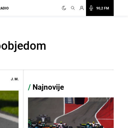
RADIO
90,2 FM
 pobjedom
J. M.
/
Najnovije