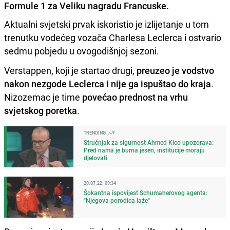
Formule 1 za Veliku nagradu Francuske.
Aktualni svjetski prvak iskoristio je izlijetanje u tom
trenutku vodećeg vozača Charlesa Leclerca i ostvario
sedmu pobjedu u ovogodišnjoj sezoni.
Verstappen, koji je startao drugi,
preuzeo je vodstvo
nakon nezgode Leclerca i nije ga ispuštao do kraja
.
Nizozemac je time
povećao prednost na vrhu
svjetskog poretka
.
TRENDING
Stručnjak za sigurnost Ahmed Kico upozorava:
Pred nama je burna jesen, institucije moraju
djelovati
20.07.22. 09:34
Šokantna ispovijest Schumaherovog agenta:
"Njegova porodica laže"