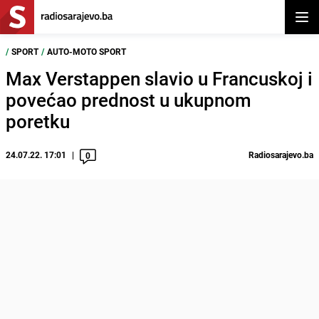
Otvor
/
SPORT
/
AUTO-MOTO SPORT
Max Verstappen slavio u Francuskoj i
povećao prednost u ukupnom
poretku
24.07.22. 17:01
Radiosarajevo.ba
0