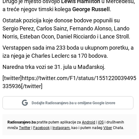
Drugo je mjesto osvojio
Lewis Hamilton
u Mercedesu,
a treće njegov timski kolega
George Russell
.
Ostatak pozicija koje donose bodove popunili su
Sergio Perez, Carlos Sainz, Fernando Alonso, Lando
Norris, Esteban Ocon, Daniel Ricciardo i Lance Stroll.
Verstappen sada ima 233 boda u ukupnom poretku, a
iza njega je Charles Leclerc sa 170 bodova.
Naredna trka vozi se 31. jula u Mađarskoj.
[twitter]https://twitter.com/F1/status/1551220039495
335936[/twitter]
Dodajte Radiosarajevo.ba u omiljene Google izvore
Radiosarajevo.ba
pratite putem aplikacije za
Android
|
iOS
i društvenih
mreža
Twitter
|
Facebook
|
Instagram
, kao i putem našeg
Viber
Chata.