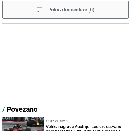
Prikaži komentare
(
0
)
/
Povezano
10.07.22. 18:10
Velika nagrada Austrije: Leclerc ostvario