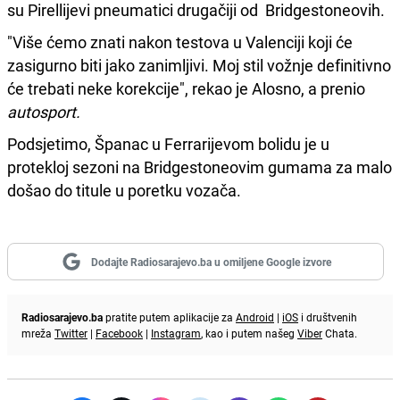
su Pirellijevi pneumatici drugačiji od Bridgestoneovih.
"Više ćemo znati nakon testova u Valenciji koji će
zasigurno biti jako zanimljivi. Moj stil vožnje definitivno
će trebati neke korekcije", rekao je Alosno, a prenio
autosport.
Podsjetimo, Španac u Ferrarijevom bolidu je u
protekloj sezoni na Bridgestoneovim gumama za malo
došao do titule u poretku vozača.
Dodajte Radiosarajevo.ba u omiljene Google izvore
Radiosarajevo.ba
pratite putem aplikacije za
Android
|
iOS
i društvenih
mreža
Twitter
|
Facebook
|
Instagram
, kao i putem našeg
Viber
Chata.