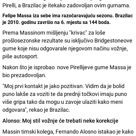
Pirelli, a Brazilac je itekako zadovoljan ovim gumama.
Felipe Massa iza sebe ima razočaravajuću sezonu. Brazilac
je 2010. godinu završio na 6. mjestu sa 144 boda.
Prema Massinom mišljenju "krivac" za loše
prošlosezonske rezultate su isključivo Bridgestoneove
gume koje nisu odgovarale njegovom načinu vožnje,
piše autosport.
Nakon što je isprobao nove Pirellijeve gume Massa je
bio prezadovoljan.
"Moj prvi kontakt je jako pozitivan. Vidim da je bolid
puno lakše za voziti te da prednji točkovi imaju puno
više gripa tako da mogu u zavoje ulaziti kako meni
odgovara", rekao je Brazilac.
Alonso: Moj stil vožnje će trebati neke korekcije
Massin timski kolega, Fernando Alosno istakao je kako