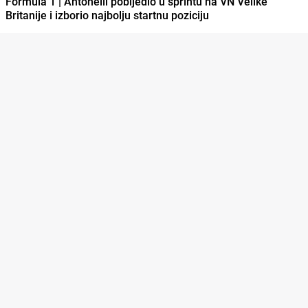
Formula 1 | Antonelli pobijedio u sprintu na VN Velike
Britanije i izborio najbolju startnu poziciju