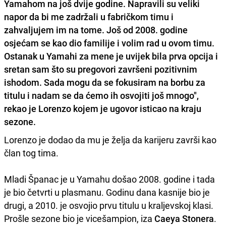
Yamahom na još dvije godine. Napravili su veliki
napor da bi me zadržali u fabričkom timu i
zahvaljujem im na tome. Još od 2008. godine
osjećam se kao dio familije i volim rad u ovom timu.
Ostanak u Yamahi za mene je uvijek bila prva opcija i
sretan sam što su pregovori završeni pozitivnim
ishodom. Sada mogu da se fokusiram na borbu za
titulu i nadam se da ćemo ih osvojiti još mnogo",
rekao je Lorenzo kojem je ugovor isticao na kraju
sezone.
Lorenzo je dodao da mu je želja da karijeru završi kao
član tog tima.
Mladi Španac je u Yamahu došao 2008. godine i tada
je bio četvrti u plasmanu. Godinu dana kasnije bio je
drugi, a 2010. je osvojio prvu titulu u kraljevskoj klasi.
Prošle sezone bio je vicešampion, iza
Caeya Stonera
.