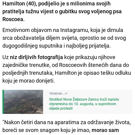
Hamilton (40), podijelio je s milionima svojih
pratitelja tužnu vijest o gubitku svog voljenog psa
Roscoea.
Emotivnom objavom na Instagramu, koja je dirnula
srca obožavatelja diljem svijeta, oprostio se od svog
dugogodišnjeg suputnika i najboljeg prijatelja.
Uz
niz dirljivih fotografija
koje prikazuju njihove
zajedničke trenutke, od Roscoeovih štenećih dana do
posljednjih trenutaka, Hamilton je opisao tešku odluku
koju je morao donijeti.
TRENDING
Sindikat Nove Željezare Zenica traži isplatu
otpremnina do 10. augusta, u suprotnom
slijede protesti
"Nakon četiri dana na aparatima za održavanje života,
boreći se svom snagom koju je imao,
morao sam