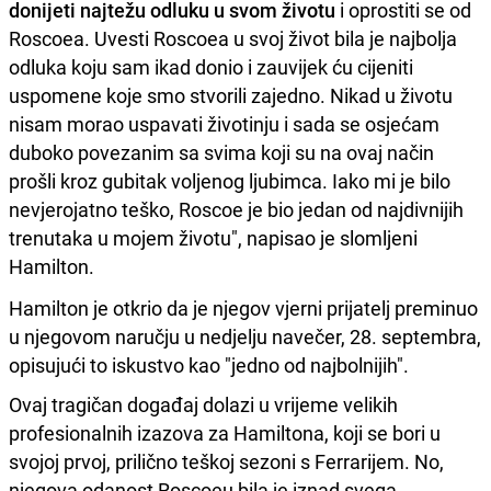
donijeti najtežu odluku u svom životu
i oprostiti se od
Roscoea. Uvesti Roscoea u svoj život bila je najbolja
odluka koju sam ikad donio i zauvijek ću cijeniti
uspomene koje smo stvorili zajedno. Nikad u životu
nisam morao uspavati životinju i sada se osjećam
duboko povezanim sa svima koji su na ovaj način
prošli kroz gubitak voljenog ljubimca. Iako mi je bilo
nevjerojatno teško, Roscoe je bio jedan od najdivnijih
trenutaka u mojem životu", napisao je slomljeni
Hamilton.
Hamilton je otkrio da je njegov vjerni prijatelj preminuo
u njegovom naručju u nedjelju navečer, 28. septembra,
opisujući to iskustvo kao "jedno od najbolnijih".
Ovaj tragičan događaj dolazi u vrijeme velikih
profesionalnih izazova za Hamiltona, koji se bori u
svojoj prvoj, prilično teškoj sezoni s Ferrarijem. No,
njegova odanost Roscoeu bila je iznad svega.