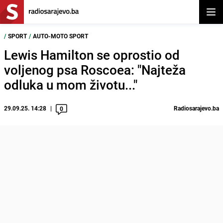
Otvor
/
SPORT
/
AUTO-MOTO SPORT
Lewis Hamilton se oprostio od
voljenog psa Roscoea: "Najteža
odluka u mom životu..."
29.09.25. 14:28
Radiosarajevo.ba
0