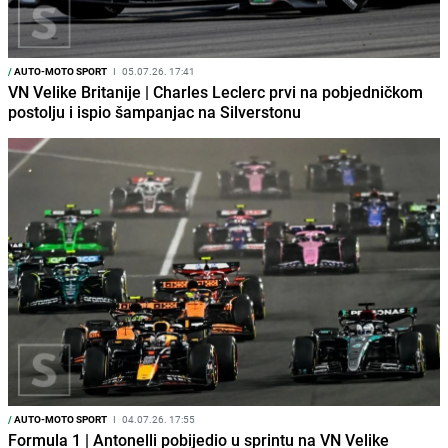
/
AUTO-MOTO SPORT
I
05.07.26. 17:41
VN Velike Britanije | Charles Leclerc prvi na pobjedničkom
postolju i ispio šampanjac na Silverstonu
/
AUTO-MOTO SPORT
I
04.07.26. 17:55
Formula 1 | Antonelli pobijedio u sprintu na VN Velike