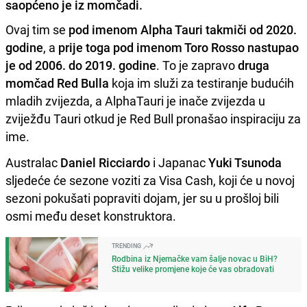
saopćeno je iz momčadi.
Ovaj tim se
pod imenom Alpha Tauri takmiči od 2020.
godine
, a
prije toga pod imenom Toro Rosso nastupao
je od 2006. do 2019. godine
. To je zapravo
druga
momčad Red Bulla
koja im služi za testiranje budućih
mladih zvijezda, a AlphaTauri je inače zvijezda u
zviježđu Tauri otkud je Red Bull pronašao inspiraciju za
ime.
Australac
Daniel Ricciardo
i Japanac
Yuki Tsunoda
sljedeće će sezone voziti za Visa Cash, koji će u novoj
sezoni pokušati popraviti dojam, jer su u prošloj bili
osmi među deset konstruktora.
TRENDING
Rodbina iz Njemačke vam šalje novac u BiH?
Stižu velike promjene koje će vas obradovati