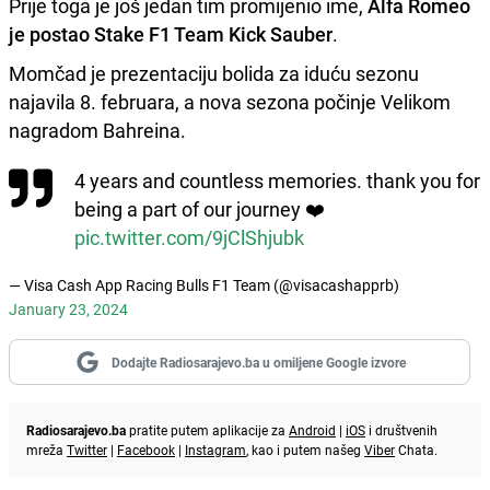
Prije toga je još jedan tim promijenio ime,
Alfa Romeo
je postao Stake F1 Team Kick Sauber
.
Momčad je prezentaciju bolida za iduću sezonu
najavila 8. februara, a nova sezona počinje Velikom
nagradom Bahreina.
4 years and countless memories. thank you for
being a part of our journey ❤️
pic.twitter.com/9jClShjubk
— Visa Cash App Racing Bulls F1 Team (@visacashapprb)
January 23, 2024
Dodajte Radiosarajevo.ba u omiljene Google izvore
Radiosarajevo.ba
pratite putem aplikacije za
Android
|
iOS
i društvenih
mreža
Twitter
|
Facebook
|
Instagram
, kao i putem našeg
Viber
Chata.