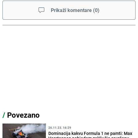
Prikaži komentare
(
0
)
/
Povezano
26.11.23. 16:29
Dominacija kakvu Formula 1 ne pamti: Max