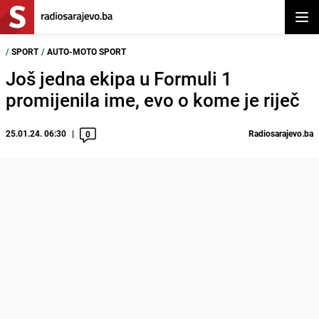
Otvor
/
SPORT
/
AUTO-MOTO SPORT
Još jedna ekipa u Formuli 1
promijenila ime, evo o kome je riječ
25.01.24. 06:30
Radiosarajevo.ba
0