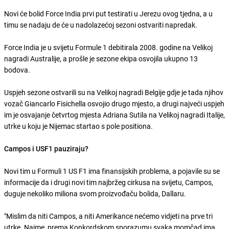
Novi će bolid Force India prvi put testirati u Jerezu ovog tjedna, a u
timu se nadaju de će u nadolazećoj sezoni ostvariti napredak.
Force India je u svijetu Formule 1 debitirala 2008. godine na Velikoj
nagradi Australije, a prošle je sezone ekipa osvojila ukupno 13
bodova.
Uspjeh sezone ostvarili su na Velikoj nagradi Belgije gdje je tada njihov
vozač Giancarlo Fisichella osvojio drugo mjesto, a drugi najveći uspjeh
im je osvajanje četvrtog mjesta Adriana Sutila na Velikoj nagradi Italije,
utrke u koju je Nijemac startao s pole positiona.
Campos i USF1 pauziraju?
Novi tim u Formuli 1 US F1 ima finansijskih problema, a pojavile su se
informacije da i drugi novi tim najbržeg cirkusa na svijetu, Campos,
duguje nekoliko miliona svom proizvođaču bolida, Dallaru.
"Mislim da niti Campos, a niti Amerikance nećemo vidjeti na prve tri
utrke. Naime, prema Konkordskom sporazumu svaka momčad ima