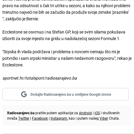
pravo na odsutnost s čak tri utrke u sezoni, a kako su njihovi problemi
trenutno najveći ne bih se začudio da produže svoje zimske 'praznike'
", zaključio je Bernie.
Ecclestone se osvrnuo i na Stefan GP, koji se svim silama pokušava
izboriti za svoje mjesto na gridu u nadolazećoj sezoni Formule 1.
"Srpska ih vlada podržava i problema s novcem nemaju što mi je
potvrdio i sam srpski ministar u našem nedavnom razgovoru", rekao je
Ecclestone.
sportnet.hr/totalsport/radiosarajevo.ba
Dodajte Radiosarajevo.ba u omiljene Google izvore
Radiosarajevo.ba
pratite putem aplikacije za
Android
|
iOS
i društvenih
mreža
Twitter
|
Facebook
|
Instagram
, kao i putem našeg
Viber
Chata.