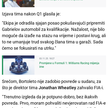
Izjava tima nakon Q1 glasila je:
"Ekipa je odradila sjajan posao pokušavajući pripremiti
Gabrielov automobil za kvalifikacije. Nažalost, nije bilo
moguće da izađe na stazu na vrijeme i postavi krug, ali
to ne umanjuje trud svakog člana tima u garaži. Sada
ćemo se fokusirati na utrku."
03.11.25. 18:27
Promjene u Formuli 1: Williams Racing mijenja
ime
Srećom, Bortoleto nije zadobio povrede u sudaru, za
što je direktor tima
Jonathan Wheatley
zahvalio FIA-i.
"Trenutno izgleda da je potpuno dobro, bez ikakvih
povreda. Prvo, moram pohvaliti nevjerovatan rad FIA-e