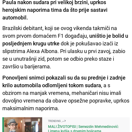
Paula nakon sudara pri velikoj brzini, uprkos
herojskim naporima tima da što prije sastavi
automobil.
Brazilski debitant, koji se ovog vikenda takmiči na
svom prvom domaćem F1 događaju,
uništio je bolid u
posljednjem krugu utrke
dok je pokušavao izaći iz
slipstrima Alexa Albona. Pri ulasku u prvi zavoj, zabio
se u unutrašnji zid, potom se odbio preko staze i
završio u barijerama.
Ponovljeni snimci pokazali su da su prednje i zadnje
krilo automobila odlomljeni tokom sudara
, a s
obzirom na manjak vremena, mehaničari nisu imali
dovoljno vremena da obave opsežne popravke, uprkos
maksimalnim naporima.
TRENDING
MALI ŽIVOTOPISI | Semezdin Mehmedinović:
Limena kutija s drvenim bojicama