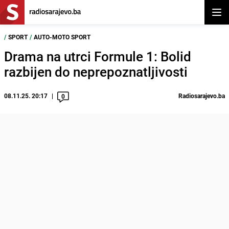
Otvor
/
SPORT
/
AUTO-MOTO SPORT
Drama na utrci Formule 1: Bolid
razbijen do neprepoznatljivosti
08.11.25. 20:17
Radiosarajevo.ba
0