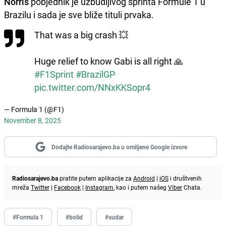
Norris
pobjednik je uzbudljivog sprinta Formule 1 u
Brazilu i sada je sve bliže tituli prvaka.
That was a big crash 💥
Huge relief to know Gabi is all right 🙏
#F1Sprint
#BrazilGP
pic.twitter.com/NNxKKSopr4
— Formula 1 (@F1)
November 8, 2025
Dodajte Radiosarajevo.ba u omiljene Google izvore
Radiosarajevo.ba
pratite putem aplikacije za
Android
|
iOS
i društvenih
mreža
Twitter
|
Facebook
|
Instagram
, kao i putem našeg
Viber
Chata.
#Formula 1
#bolid
#sudar