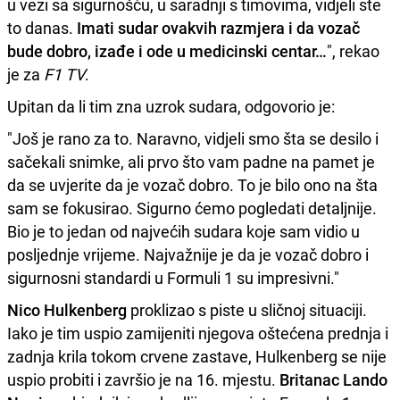
u vezi sa sigurnošću, u saradnji s timovima, vidjeli ste
to danas.
Imati sudar ovakvih razmjera i da vozač
bude dobro, izađe i ode u medicinski centar…
", rekao
je za
F1 TV
.
Upitan da li tim zna uzrok sudara, odgovorio je:
"Još je rano za to. Naravno, vidjeli smo šta se desilo i
sačekali snimke, ali prvo što vam padne na pamet je
da se uvjerite da je vozač dobro. To je bilo ono na šta
sam se fokusirao. Sigurno ćemo pogledati detaljnije.
Bio je to jedan od najvećih sudara koje sam vidio u
posljednje vrijeme. Najvažnije je da je vozač dobro i
sigurnosni standardi u Formuli 1 su impresivni."
Nico Hulkenberg
proklizao s piste u sličnoj situaciji.
Iako je tim uspio zamijeniti njegova oštećena prednja i
zadnja krila tokom crvene zastave, Hulkenberg se nije
uspio probiti i završio je na 16. mjestu.
Britanac Lando