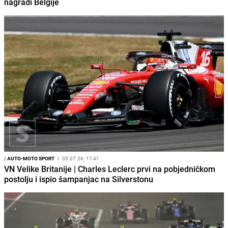
nagradi Belgije
/
AUTO-MOTO SPORT
I
05.07.26. 17:41
VN Velike Britanije | Charles Leclerc prvi na pobjedničkom
postolju i ispio šampanjac na Silverstonu