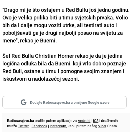
"Drago mi je što ostajem u Red Bullu još jednu godinu.
Ovo je velika prilika biti u timu svjetskih prvaka. Volio
bih da i dalje mogu voziti utrke, ali testirati auto i
poboljšavati ga je drugi najbolji posao na svijetu za
mene", rekao je Buemi.
Šef Red Bulla Christian Horner rekao je da je jedina
logična odluka bila da Buemi, koji vrlo dobro poznaje
Red Bull, ostane u timu i pomogne svojim znanjem i
iskustvom u nadolazećoj sezoni.
Dodajte Radiosarajevo.ba u omiljene Google izvore
Radiosarajevo.ba
pratite putem aplikacije za
Android
|
iOS
i društvenih
mreža
Twitter
|
Facebook
|
Instagram
, kao i putem našeg
Viber
Chata.