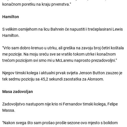
konačnom poretku na kraju prvenstva."
Hamilton
S velikim osmijehom na licu Bahrein će napustiti i trećeplasirani Lewis
Hamilton.
"Vrlo sam dobro krenuo u utrku, ali greška na zavoju broj četiri koštala
me pozicije. Na moju sreću sve se vratilo tokom utrke i konačnom
trećom pozicijom svi smo mi u McLarenu naprosto prezadovoljni."
Njegov timski kolega i aktualni prvak svijeta Jenson Button zauzeo je
tek sedmu poziciju sa 45,2 sekundi zaostatka za Alonsom.
Masa zadovoljan
Zadovoljstvo nastupom nije krio ni Fernandov timski kolega, Felipe
Massa.
"Nakon svega što sam prošao prošle sezone ovo mjesto s bolidom