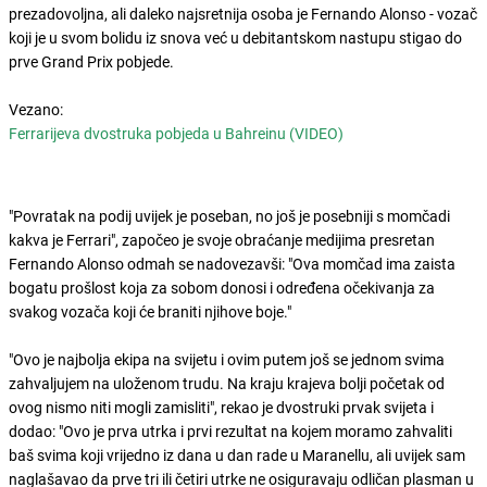
prezadovoljna, ali daleko najsretnija osoba je Fernando Alonso - vozač
koji je u svom bolidu iz snova već u debitantskom nastupu stigao do
prve Grand Prix pobjede.
Vezano:
Ferrarijeva dvostruka pobjeda u Bahreinu (VIDEO)
"Povratak na podij uvijek je poseban, no još je posebniji s momčadi
kakva je Ferrari", započeo je svoje obraćanje medijima presretan
Fernando Alonso odmah se nadovezavši: "Ova momčad ima zaista
bogatu prošlost koja za sobom donosi i određena očekivanja za
svakog vozača koji će braniti njihove boje."
"Ovo je najbolja ekipa na svijetu i ovim putem još se jednom svima
zahvaljujem na uloženom trudu. Na kraju krajeva bolji početak od
ovog nismo niti mogli zamisliti", rekao je dvostruki prvak svijeta i
dodao: "Ovo je prva utrka i prvi rezultat na kojem moramo zahvaliti
baš svima koji vrijedno iz dana u dan rade u Maranellu, ali uvijek sam
naglašavao da prve tri ili četiri utrke ne osiguravaju odličan plasman u