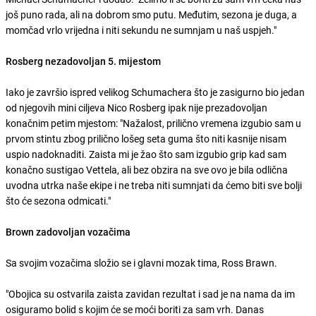
još puno rada, ali na dobrom smo putu. Međutim, sezona je duga, a
momčad vrlo vrijedna i niti sekundu ne sumnjam u naš uspjeh."
Rosberg nezadovoljan 5. mijestom
Iako je završio ispred velikog Schumachera što je zasigurno bio jedan
od njegovih mini ciljeva Nico Rosberg ipak nije prezadovoljan
konačnim petim mjestom: "Nažalost, prilično vremena izgubio sam u
prvom stintu zbog prilično lošeg seta guma što niti kasnije nisam
uspio nadoknaditi. Zaista mi je žao što sam izgubio grip kad sam
konačno sustigao Vettela, ali bez obzira na sve ovo je bila odlična
uvodna utrka naše ekipe i ne treba niti sumnjati da ćemo biti sve bolji
što će sezona odmicati."
Brown zadovoljan vozačima
Sa svojim vozačima složio se i glavni mozak tima, Ross Brawn.
"Obojica su ostvarila zaista zavidan rezultat i sad je na nama da im
osiguramo bolid s kojim će se moći boriti za sam vrh. Danas