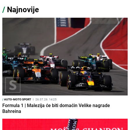
/
Najnovije
/
AUTO-MOTO SPORT
I
26.07.26. 14:25
Formula 1 | Malezija će biti domaćin Velike nagrade
Bahreina