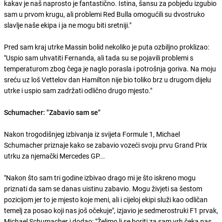
kakav je naš naprosto je fantastično. Istina, šansu za pobjedu izgubio
sam u prvom krugu, ali problemi Red Bulla omogućili su dvostruko
slavlje naše ekipa i ja ne mogu biti sretniji."
Pred sam kraj utrke Massin bolid nekoliko je puta ozbiljno proklizao:
"Uspio sam uhvatiti Fernanda, ali tada su se pojavili problemi s
temperaturom zbog čega je naglo porasla i potrošnja goriva. Na moju
sreću uz loš Vettelov dan Hamilton nije bio toliko brz u drugom dijelu
utrke i uspio sam zadržati odlično drugo mjesto."
Schumacher: "Zabavio sam se"
Nakon trogodišnjeg izbivanja iz svijeta Formule 1, Michael
Schumacher priznaje kako se zabavio vozeći svoju prvu Grand Prix
utrku za njemački Mercedes GP...
"Nakon što sam tri godine izbivao drago mi je što iskreno mogu
priznati da sam se danas uistinu zabavio. Mogu živjeti sa šestom
pozicijom jer to je mjesto koje meni, ali i cijeloj ekipi služi kao odličan
temelj za posao koji nas još očekuje", izjavio je sedmerostruki F1 prvak,
Michael Schumacher i dodao: "Želimo li se boriti za sam vrh čeka nas