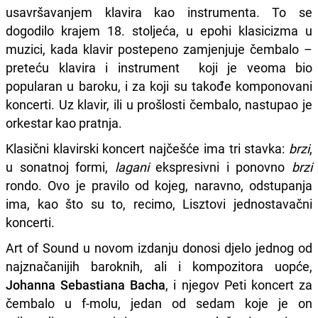
usavršavanjem klavira kao instrumenta. To se
dogodilo krajem 18. stoljeća, u epohi klasicizma u
muzici, kada klavir postepeno zamjenjuje čembalo –
preteću klavira i instrument koji je veoma bio
popularan u baroku, i za koji su takođe komponovani
koncerti. Uz klavir, ili u prošlosti čembalo, nastupao je
orkestar kao pratnja.
Klasični klavirski koncert najčešće ima tri stavka:
brzi
,
u sonatnoj formi,
lagani
ekspresivni i ponovno
brzi
rondo. Ovo je pravilo od kojeg, naravno, odstupanja
ima, kao što su to, recimo, Lisztovi jednostavačni
koncerti.
Art of Sound u novom izdanju donosi djelo jednog od
najznačanijih baroknih, ali i kompozitora uopće,
Johanna Sebastiana Bacha
, i njegov Peti koncert za
čembalo u f-molu, jedan od sedam koje je on