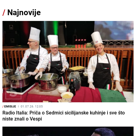
/
Najnovije
/
EMISIJE
I
01.07.26. 12:05
Radio Italia: Priča o Sedmici sicilijanske kuhinje i sve što
niste znali o Vespi