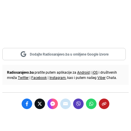
Dodajte Radiosarajevo.ba u omiljene Google izvore
Radiosarajevo.ba
pratite putem aplikacije za
Android
|
iOS
i društvenih
mreža
Twitter
|
Facebook
|
Instagram
, kao i putem našeg
Viber
Chata.