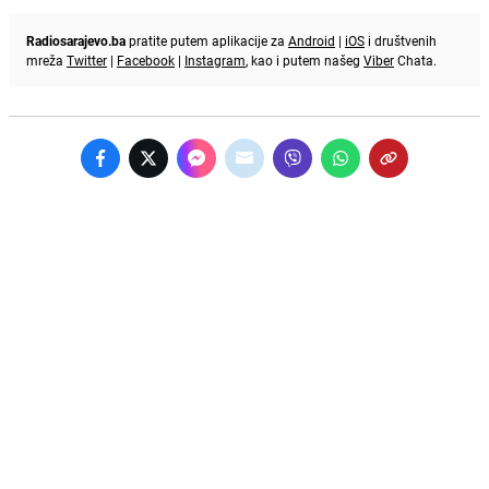
Radiosarajevo.ba
pratite putem aplikacije za
Android
|
iOS
i društvenih
mreža
Twitter
|
Facebook
|
Instagram
, kao i putem našeg
Viber
Chata.