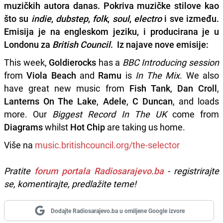
muzičkih autora danas. Pokriva muzičke stilove kao
što su
indie
,
dubstep
,
folk
,
soul
,
electro
i sve između.
Emisija je na engleskom jeziku, i producirana je u
Londonu za
British Council
. Iz najave nove emisije:
This week,
Goldierocks
has a
BBC Introducing session
from
Viola Beach
and
Ramu
is
In The Mix
. We also
have great new music from
Fish Tank
,
Dan Croll
,
Lanterns On The Lake
,
Adele
,
C Duncan
, and loads
more. Our
Biggest Record In The UK
come from
Diagrams
whilst
Hot Chip
are taking us home.
Više na
music.britishcouncil.org/the-selector
Pratite
forum portala Radiosarajevo.ba
- registrirajte
se, komentirajte, predlažite teme!
Dodajte Radiosarajevo.ba u omiljene Google izvore