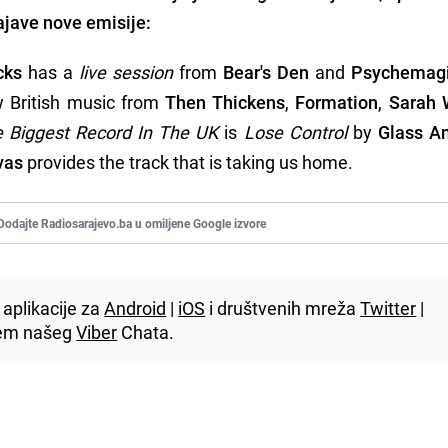
najave nove emisije:
ocks
has a
live session
from
Bear's Den
and
Psychemag
w British music from
Then Thickens
,
Formation
,
Sarah 
 Biggest Record In The UK
is
Lose Control
by
Glass A
vas
provides the track that is taking us home.
Dodajte Radiosarajevo.ba u omiljene Google izvore
aplikacije za
Android
|
iOS
i društvenih mreža
Twitter
|
utem našeg
Viber
Chata.