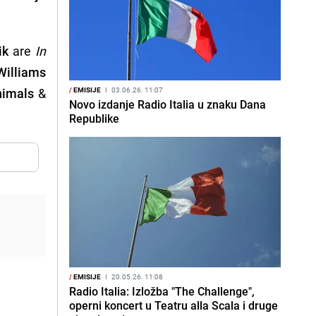
ik
are
In
Williams
nimals
&
/
EMISIJE
I
03.06.26. 11:07
Novo izdanje Radio Italia u znaku Dana
Republike
/
EMISIJE
I
20.05.26. 11:08
Radio Italia: Izložba "The Challenge",
operni koncert u Teatru alla Scala i druge