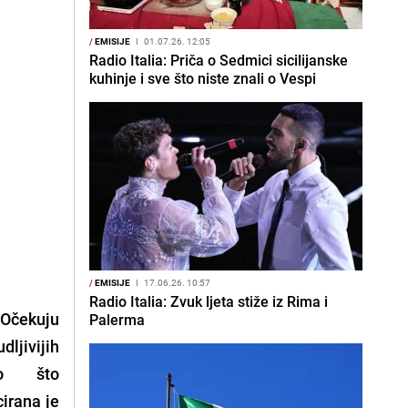
/
EMISIJE
I
01.07.26. 12:05
Radio Italia: Priča o Sedmici sicilijanske
kuhinje i sve što niste znali o Vespi
/
EMISIJE
I
17.06.26. 10:57
Radio Italia: Zvuk ljeta stiže iz Rima i
 Očekuju
Palerma
dljivijih
ao što
cirana je