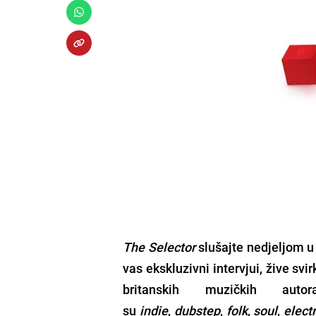
The Selector
slušajte nedjeljom u 
vas ekskluzivni intervjui, žive svi
britanskih muzičkih au
su
indie
,
dubstep
,
folk
,
soul
,
elect