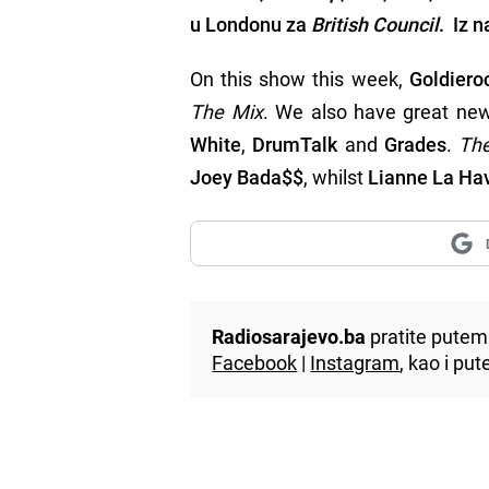
u Londonu za
British Council
. Iz 
On this show this week,
Goldier
The Mix
. We also have great ne
White
,
DrumTalk
and
Grades
.
The
Joey Bada$$
, whilst
Lianne La Ha
Radiosarajevo.ba
pratite putem 
Facebook
|
Instagram
, kao i p