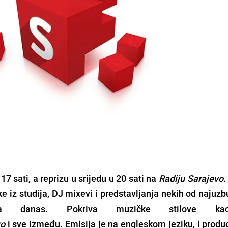
17 sati, a reprizu u srijedu u 20 sati na
Radiju Sarajevo
.
rke iz studija, DJ mixevi i predstavljanja nekih od najuzbu
tora danas. Pokriva muzičke stilove k
ro
i sve između. Emisija je na engleskom jeziku, i produ