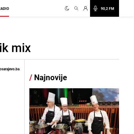
RADIO
90,2 FM
ik mix
osarajevo.ba
/
Najnovije