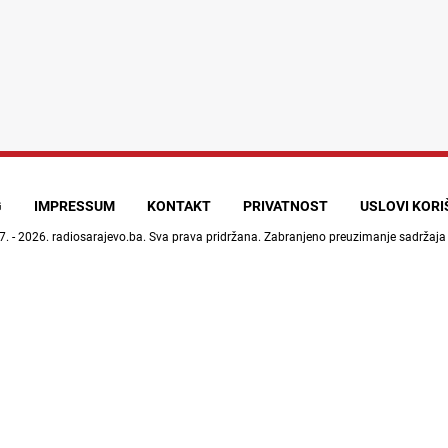
G
IMPRESSUM
KONTAKT
PRIVATNOST
USLOVI KOR
7. - 2026.
radiosarajevo.ba
. Sva prava pridržana. Zabranjeno preuzimanje sadržaja