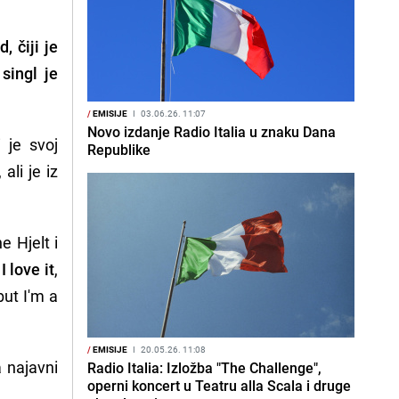
, čiji je
singl je
/
EMISIJE
I
03.06.26. 11:07
Novo izdanje Radio Italia u znaku Dana
i je svoj
Republike
ali je iz
e Hjelt i
l
I love it
,
but I'm a
/
EMISIJE
I
20.05.26. 11:08
a najavni
Radio Italia: Izložba "The Challenge",
operni koncert u Teatru alla Scala i druge