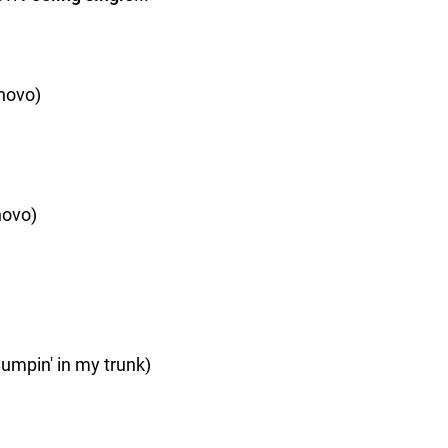
(novo)
novo)
Bumpin' in my trunk)