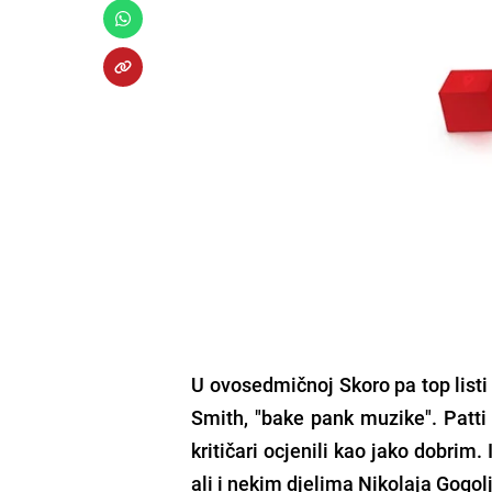
U ovosedmičnoj Skoro pa top list
Smith
, "bake pank muzike". Patti
kritičari ocjenili kao jako dobrim. 
ali i nekim djelima Nikolaja Gogol