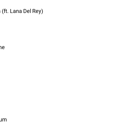
(ft. Lana Del Rey)
me
rum