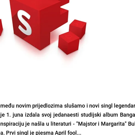
i među novim prijedlozima slušamo i novi singl legend
 je 1. juna izdala svoj jedanaesti studijski album
Bang
Inspiraciju je našla u literaturi - "Majstor i Margarita" B
ja. Prvi singl je pjesma
April fool
...