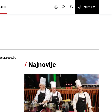
RADIO
90,2 FM
osarajevo.ba
/
Najnovije