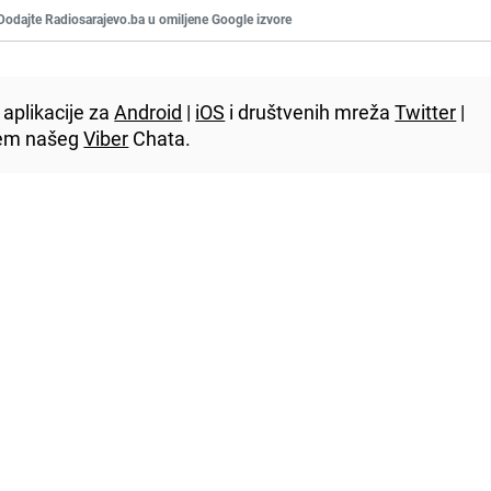
Dodajte Radiosarajevo.ba u omiljene Google izvore
aplikacije za
Android
|
iOS
i društvenih mreža
Twitter
|
utem našeg
Viber
Chata.