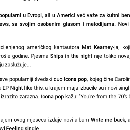
popularni u Evropi, ali u Americi već važe za kultni bend
hews, sa svojim osobenim glasom i melodijama. Novi 
tcijenjenog američkog kantautora
Mat Kearney
-ja, koj
prošle godine. Pjesma
Ships in the night
nije toliko nova, 
u zaslužuje...
 sve popularniji švedski duo
Icona pop
, kojeg čine Carolin
ju EP
Night like this
, a krajem maja izbacile su i novi sing
 izrazito zarazna.
Icona pop
kažu: "You're from the 70's 
ajem ovog mjeseca izdaje novi album
Write me back
, 
ovi
Feeling single
...