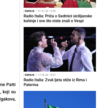
/
EMISIJE
I
01.07.26. 12:05
Radio Italia: Priča o Sedmici sicilijanske
kuhinje i sve što niste znali o Vespi
/
EMISIJE
I
17.06.26. 10:57
Radio Italia: Zvuk ljeta stiže iz Rima i
arne
Patti
Palerma
a
, koji su
ulgakova,