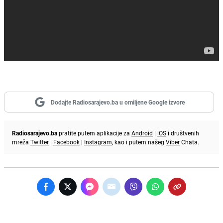
Dodajte Radiosarajevo.ba u omiljene Google izvore
Radiosarajevo.ba
pratite putem aplikacije za
Android
|
iOS
i društvenih
mreža
Twitter
|
Facebook
|
Instagram
, kao i putem našeg
Viber
Chata.