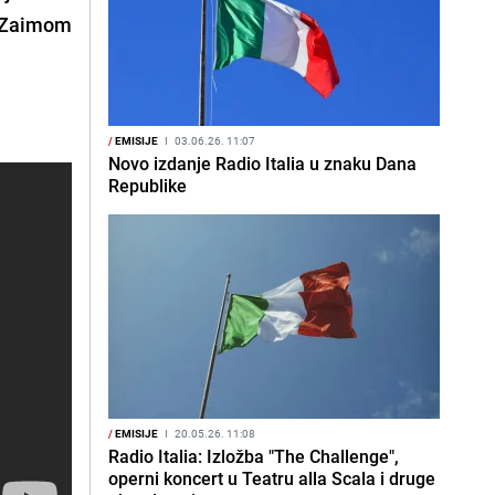
Zaimom
/
EMISIJE
I
03.06.26. 11:07
Novo izdanje Radio Italia u znaku Dana
Republike
/
EMISIJE
I
20.05.26. 11:08
Radio Italia: Izložba "The Challenge",
operni koncert u Teatru alla Scala i druge