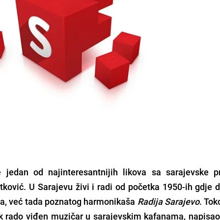
jedan od najinteresantnijih likova sa sarajevske pr
tković
. U Sarajevu živi i radi od početka 1950-ih gdje 
ća
, već tada poznatog harmonikaša
Radija Sarajevo
. To
jek rado viđen muzičar u sarajevskim kafanama, napisao