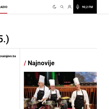
RADIO
90,2 FM
.)
osarajevo.ba
/
Najnovije