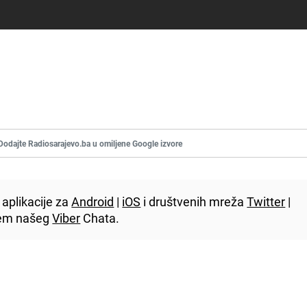
Dodajte Radiosarajevo.ba u omiljene Google izvore
aplikacije za
Android
|
iOS
i društvenih mreža
Twitter
|
utem našeg
Viber
Chata.