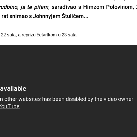
sudbino, ja te pitam
, sarađivao s
Himzom Polovinom
,
d rat snimao s
Johnnyjem Štulićem
...
u 22 sata, a reprizu četvrtkom u 23 sata.