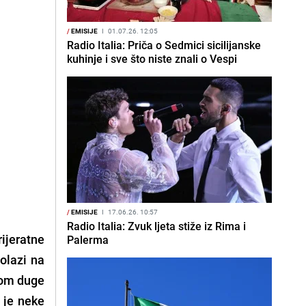
/
EMISIJE
I
01.07.26. 12:05
Radio Italia: Priča o Sedmici sicilijanske
kuhinje i sve što niste znali o Vespi
/
EMISIJE
I
17.06.26. 10:57
Radio Italia: Zvuk ljeta stiže iz Rima i
ijeratne
Palerma
dolazi na
kom duge
 je neke