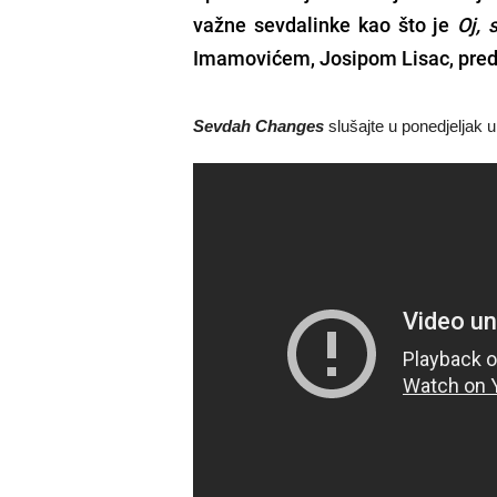
važne sevdalinke kao što je
Oj, 
Imamovićem
,
Josipom Lisac
, pre
Sevdah Changes
slušajte u ponedjeljak 