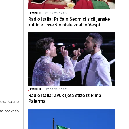
/
EMISIJE
I
01.07.26. 12:05
Radio Italia: Priča o Sedmici sicilijanske
kuhinje i sve što niste znali o Vespi
/
EMISIJE
I
17.06.26. 10:57
Radio Italia: Zvuk ljeta stiže iz Rima i
Palerma
gova koju je
 se posvetio