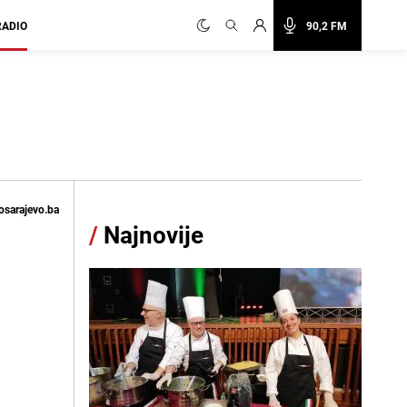
RADIO
90,2 FM
osarajevo.ba
/
Najnovije