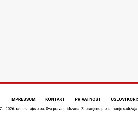
G
IMPRESSUM
KONTAKT
PRIVATNOST
USLOVI KOR
7. - 2026.
radiosarajevo.ba
. Sva prava pridržana. Zabranjeno preuzimanje sadržaja