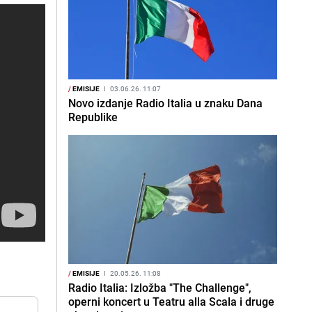
/
EMISIJE
I
03.06.26. 11:07
Novo izdanje Radio Italia u znaku Dana
Republike
/
EMISIJE
I
20.05.26. 11:08
Radio Italia: Izložba "The Challenge",
operni koncert u Teatru alla Scala i druge