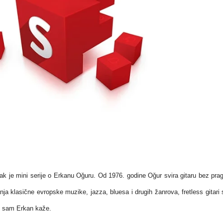
vak je mini serije o Erkanu Oǧuru. Od 1976. godine Oǧur svira gitaru bez pra
nja klasične evropske muzike, jazza, bluesa i drugih žanrova, fretless gitari
o sam Erkan kaže.