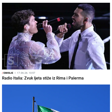
/
EMISIJE
I
17.06.26. 10:57
Radio Italia: Zvuk ljeta stiže iz Rima i Palerma