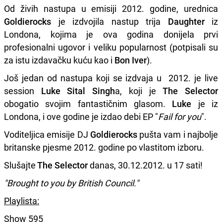
Od živih nastupa u emisiji 2012. godine, urednica
Goldierocks
je izdvojila nastup trija
Daughter
iz
Londona, kojima je ova godina donijela prvi
profesionalni ugovor i veliku popularnost (potpisali su
za istu izdavačku kuću kao i
Bon Iver
).
Još jedan od nastupa koji se izdvaja u 2012. je live
session
Luke Sital Singh
a, koji je
The Selector
obogatio svojim fantastičnim glasom.
Luke
je iz
Londona, i ove godine je izdao debi EP "
Fail for you
".
Voditeljica emisije DJ
Goldierocks
pušta vam i najbolje
britanske pjesme 2012. godine po vlastitom izboru.
Slušajte
The Selector
danas, 30.12.2012. u 17 sati!
"Brought to you by British Council."
Playlista:
Show 595