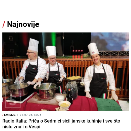
/
Najnovije
/
EMISIJE
I
01.07.26. 12:05
Radio Italia: Priča o Sedmici sicilijanske kuhinje i sve što
niste znali o Vespi