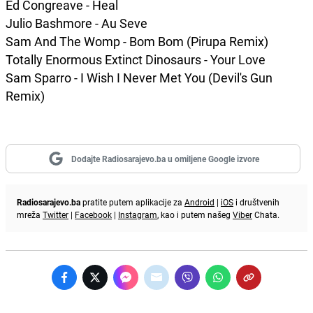
Ed Congreave - Heal
Julio Bashmore - Au Seve
Sam And The Womp - Bom Bom (Pirupa Remix)
Totally Enormous Extinct Dinosaurs - Your Love
Sam Sparro - I Wish I Never Met You (Devil's Gun
Remix)
Dodajte Radiosarajevo.ba u omiljene Google izvore
Radiosarajevo.ba
pratite putem aplikacije za
Android
|
iOS
i društvenih
mreža
Twitter
|
Facebook
|
Instagram
, kao i putem našeg
Viber
Chata.