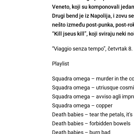
Veneto, koji su komponovali jedan 
Drugi bend je iz Napolija, i zovu se
nešto između post-punka, post-ro
“Kill jseus kill”, koji sviraju neki
“Viaggio senza tempo”, četvrtak 8.
Playlist
Squadra omega – murder in the c
Squadra omega – utriusque cosmi 
Squadra omega – avviso agli impr
Squadra omega – copper
Death babies – tear the petals, it's
Death babies – forbidden bowels
Death babies – burn bad