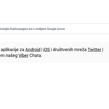
Dodajte Radiosarajevo.ba u omiljene Google izvore
aplikacije za
Android
|
iOS
i društvenih mreža
Twitter
|
utem našeg
Viber
Chata.