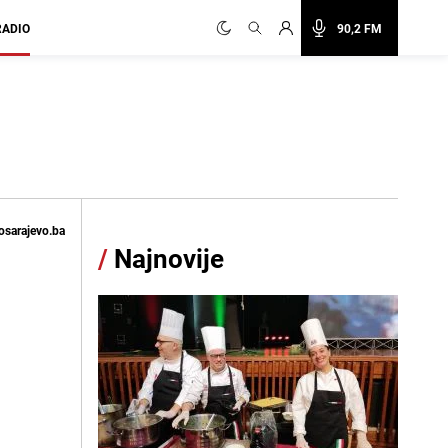
RADIO
90,2 FM
osarajevo.ba
/
Najnovije