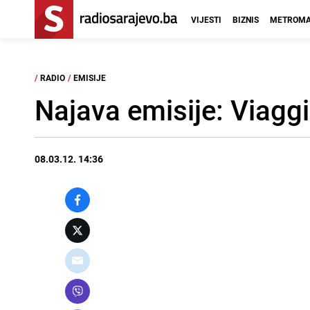
VIJESTI
BIZNIS
METROMA
/
RADIO
/
EMISIJE
Najava emisije: Viag
08.03.12. 14:36