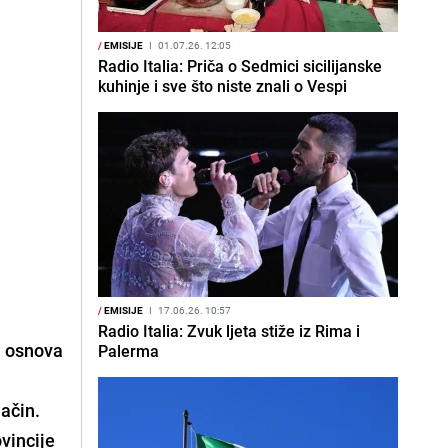
/
EMISIJE
I
01.07.26. 12:05
Radio Italia: Priča o Sedmici sicilijanske
kuhinje i sve što niste znali o Vespi
/
EMISIJE
I
17.06.26. 10:57
Radio Italia: Zvuk ljeta stiže iz Rima i
i osnova
Palerma
način.
vincije