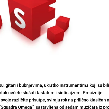
, gitari i bubnjevima, ukratko instrumentima koji su bil
ak nećete slušati tastature i sintisajzere. Preciznije
svoje različite prisutpe, sviraju rok na prilično klasičan 
e“Squadra Omega“ sastavljena od sedam muzičara iz pro