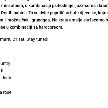
mini album, u kombinaciji psihodelije, jazz-corea i krau
 Death babies. To su dvije poprilično ljute djevojke, koje 
ka, i možda čak i grundgea. Na kraju emsije slušaćemo 
 noise u kombinaciji sa hardcoreom.
 martu 21 sat. Stay tuned!
ountry
II
udenti
 a rose