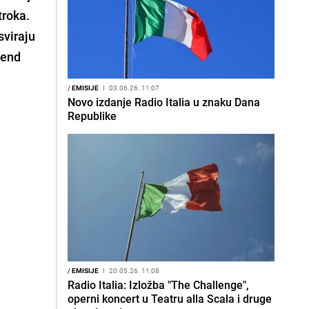
troka.
sviraju
bend
/
EMISIJE
I
03.06.26. 11:07
Novo izdanje Radio Italia u znaku Dana
Republike
/
EMISIJE
I
20.05.26. 11:08
Radio Italia: Izložba "The Challenge",
operni koncert u Teatru alla Scala i druge