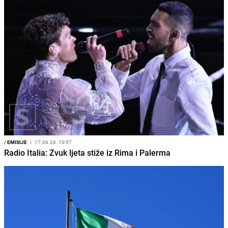
/
EMISIJE
I
17.06.26. 10:57
Radio Italia: Zvuk ljeta stiže iz Rima i Palerma