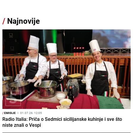
/
Najnovije
/
EMISIJE
I
01.07.26. 12:05
Radio Italia: Priča o Sedmici sicilijanske kuhinje i sve što
niste znali o Vespi