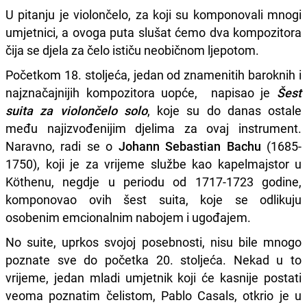
U pitanju je violončelo, za koji su komponovali mnogi
umjetnici, a ovoga puta slušat ćemo dva kompozitora
čija se djela za čelo ističu neobičnom ljepotom.
Početkom 18. stoljeća, jedan od znamenitih baroknih i
najznačajnijih kompozitora uopće, napisao je
Šest
suita za violončelo solo
, koje su do danas ostale
među najizvođenijim djelima za ovaj instrument.
Naravno, radi se o
Johann Sebastian Bachu
(1685-
1750), koji je za vrijeme službe kao kapelmajstor u
Köthenu, negdje u periodu od 1717-1723 godine,
komponovao ovih šest suita, koje se odlikuju
osobenim emcionalnim nabojem i ugođajem.
No suite, uprkos svojoj posebnosti, nisu bile mnogo
poznate sve do početka 20. stoljeća. Nekad u to
vrijeme, jedan mladi umjetnik koji će kasnije postati
veoma poznatim čelistom, Pablo Casals, otkrio je u