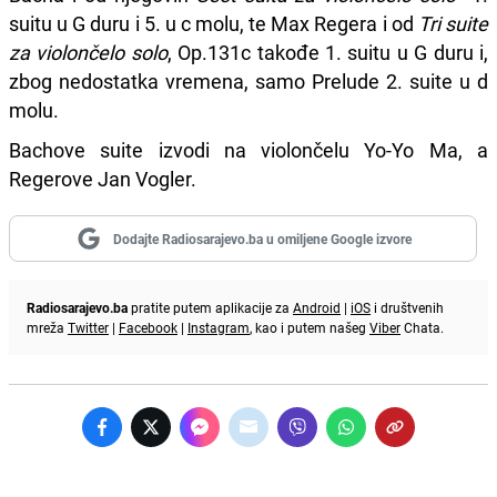
suitu u G duru i 5. u c molu, te Max Regera i od
Tri suite
za violončelo solo
, Op.131c takođe 1. suitu u G duru i,
zbog nedostatka vremena, samo Prelude 2. suite u d
molu.
Bachove suite izvodi na violončelu Yo-Yo Ma, a
Regerove Jan Vogler.
Dodajte Radiosarajevo.ba u omiljene Google izvore
Radiosarajevo.ba
pratite putem aplikacije za
Android
|
iOS
i društvenih
mreža
Twitter
|
Facebook
|
Instagram
, kao i putem našeg
Viber
Chata.