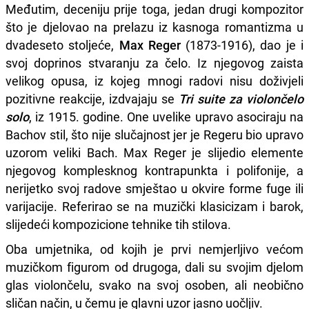
Međutim, deceniju prije toga, jedan drugi kompozitor
što je djelovao na prelazu iz kasnoga romantizma u
dvadeseto stoljeće,
Max Reger
(1873-1916), dao je i
svoj doprinos stvaranju za čelo. Iz njegovog zaista
velikog opusa, iz kojeg mnogi radovi nisu doživjeli
pozitivne reakcije, izdvajaju se
Tri suite za violončelo
solo
, iz 1915. godine. One uvelike upravo asociraju na
Bachov stil, što nije slučajnost jer je Regeru bio upravo
uzorom veliki Bach. Max Reger je slijedio elemente
njegovog komplesknog kontrapunkta i polifonije, a
nerijetko svoj radove smještao u okvire forme fuge ili
varijacije. Referirao se na muzički klasicizam i barok,
slijedeći kompozicione tehnike tih stilova.
Oba umjetnika, od kojih je prvi nemjerljivo većom
muzičkom figurom od drugoga, dali su svojim djelom
glas violončelu, svako na svoj osoben, ali neobično
sličan način, u čemu je glavni uzor jasno uočljiv.