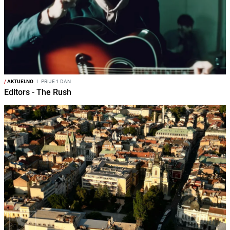
/
AKTUELNO
I
PRIJE 1 DAN
Editors - The Rush