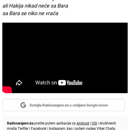
ali Hakija nikad neće sa Bara
sa Bara se niko ne vraća
Dodajte Radiosarajevo.ba u omiljene Google izvore
Radiosarajevo.ba
pratite putem aplikacije za
Android
|
iOS
i društvenih
mreža
Twitter
|
Facebook
|
Instagram
, kao i putem našeg
Viber
Chata.