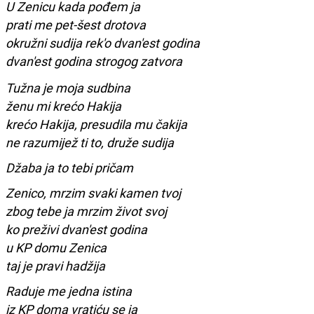
U Zenicu kada pođem ja
prati me pet-šest drotova
okružni sudija rek'o dvan'est godina
dvan'est godina strogog zatvora
Tužna je moja sudbina
ženu mi krećo Hakija
krećo Hakija, presudila mu čakija
ne razumijež ti to, druže sudija
Džaba ja to tebi pričam
Zenico, mrzim svaki kamen tvoj
zbog tebe ja mrzim život svoj
ko preživi dvan'est godina
u KP domu Zenica
taj je pravi hadžija
Raduje me jedna istina
iz KP doma vratiću se ja