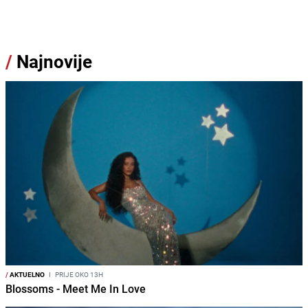
/
Najnovije
/
AKTUELNO
I
PRIJE OKO 13H
Blossoms - Meet Me In Love