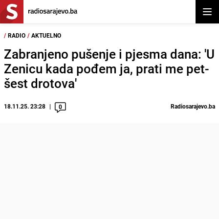
Otvor
/
RADIO
/
AKTUELNO
Zabranjeno pušenje i pjesma dana: 'U
Zenicu kada pođem ja, prati me pet-
šest drotova'
18.11.25. 23:28
Radiosarajevo.ba
0