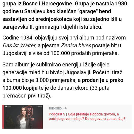
grupa iz Bosne i Hercegovine. Grupa je nastala 1980.
godine u Sarajevu kao klasičan "garage" bend
sastavljen od srednjoškolaca koji su zajedno išli u
sarajevsku II. gimnaziju i dijelili istu ulicu.
Godine 1984. objavljuju svoj prvi album pod nazivom
Das ist Walter
, a pjesma
Zenica blues
postaje hit u
Jugoslaviji s više od 100.000 prodatih primjeraka.
Sam album je sublimirao energiju i želje cijele
generacije mladih u bivšoj Jugoslaviji. Početni tiraž
albuma bio je 3.000 primjeraka, a
prodan je u preko
100.000 kopija
te je do danas rekord (33 puta
premašen prvi tiraž).
TRENDING
Podcast S | Gdje prestaje sloboda govora, a
počinje govor mržnje? Ko odgovara za sadržaj?