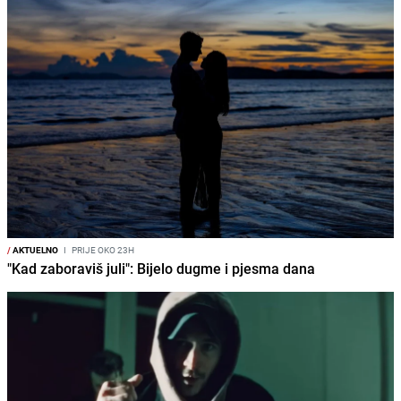
/
AKTUELNO
I
PRIJE OKO 23H
"Kad zaboraviš juli": Bijelo dugme i pjesma dana