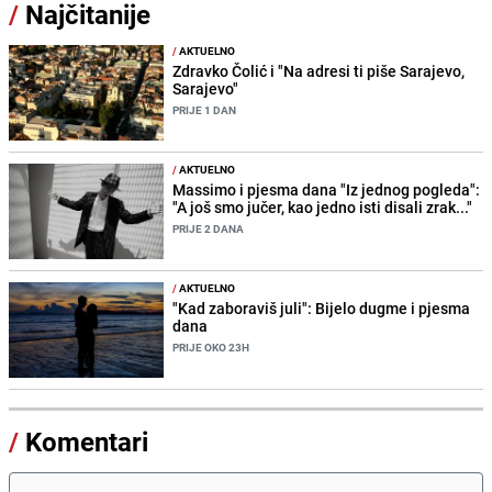
/
Najčitanije
/
AKTUELNO
Zdravko Čolić i "Na adresi ti piše Sarajevo,
Sarajevo"
PRIJE 1 DAN
/
AKTUELNO
Massimo i pjesma dana "Iz jednog pogleda":
"A još smo jučer, kao jedno isti disali zrak..."
PRIJE 2 DANA
/
AKTUELNO
"Kad zaboraviš juli": Bijelo dugme i pjesma
dana
PRIJE OKO 23H
/
Komentari