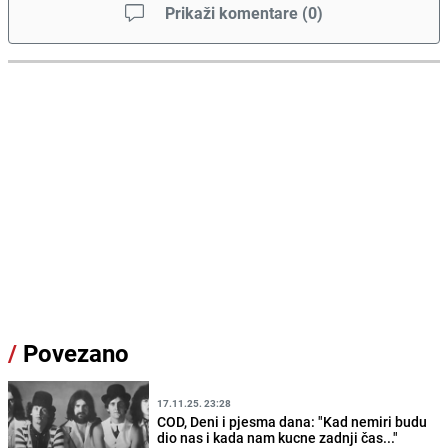
Prikaži komentare
(
0
)
/
Povezano
17.11.25. 23:28
COD, Deni i pjesma dana: "Kad nemiri budu
dio nas i kada nam kucne zadnji čas..."