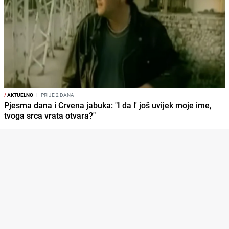
/
AKTUELNO
I
PRIJE 2 DANA
Pjesma dana i Crvena jabuka: "I da l' još uvijek moje ime,
tvoga srca vrata otvara?"