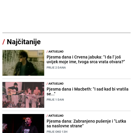
/
Najčitanije
/
AKTUELNO
Pjesma dana i Crvena jabuka: "I da l' još
uvijek moje ime, tvoga srca vrata otvara?"
PRIJE 2 DANA
/
AKTUELNO
Pjesma dana i Macbeth: "I sad kad bi vratila
se..."
PRIJE 1 DAN
/
AKTUELNO
Pjesma dana: Zabranjeno pušenje i "Lutka
sa naslovne strane"
PRIJE OKO 13H