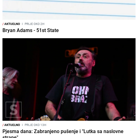
/
AKTUELNO
I
PRIJE OKO 2H
Bryan Adams - 51st State
/
AKTUELNO
I
PRIJE OKO 13H
Pjesma dana: Zabranjeno pušenje i "Lutka sa naslovne
strane"