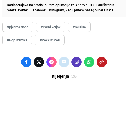
Radiosarajevo.ba
pratite putem aplikacije za
Android
|
iOS
i društvenih
mreža
Twitter
|
Facebook
|
Instagram
, kao i putem našeg
Viber
Chata.
#pjesma dana
#Parni valjak
#muzika
#Pop muzika
#Rock n' Roll
26
Dijeljenja