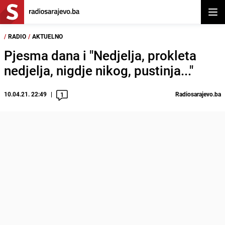
Otvor
/
RADIO
/
AKTUELNO
Pjesma dana i "Nedjelja, prokleta
nedjelja, nigdje nikog, pustinja..."
10.04.21. 22:49
Radiosarajevo.ba
1