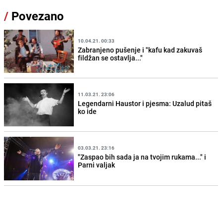
/
Povezano
10.04.21. 00:33
Zabranjeno pušenje i "kafu kad zakuvaš
fildžan se ostavlja..."
11.03.21. 23:06
Legendarni Haustor i pjesma: Uzalud pitaš
ko ide
03.03.21. 23:16
"Zaspao bih sada ja na tvojim rukama..." i
Parni valjak