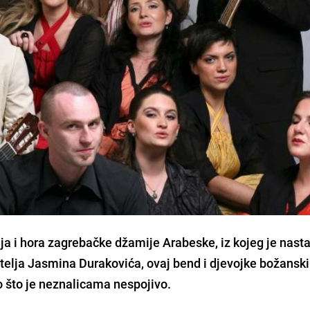
ja
i hora zagrebačke džamije
Arabeske
, iz kojeg je nast
itelja Jasmina Durakovića, ovaj bend i djevojke božansk
no što je neznalicama nespojivo.