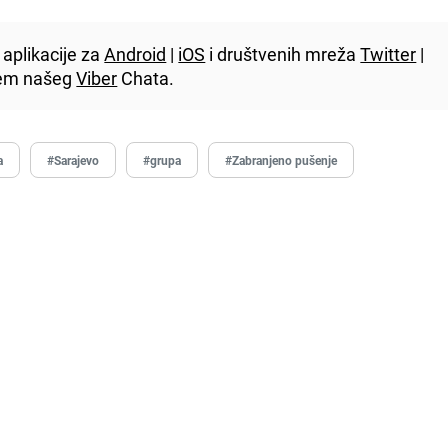
aplikacije za
Android
|
iOS
i društvenih mreža
Twitter
|
utem našeg
Viber
Chata.
a
#Sarajevo
#grupa
#Zabranjeno pušenje