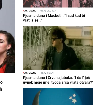
/
AKTUELNO
I
PRIJE OKO 12H
Pjesma dana i Macbeth: "I sad kad bi
vratila se..."
/
AKTUELNO
I
PRIJE 1 DAN
Pjesma dana i Crvena jabuka: "I da l' još
ao
uvijek moje ime, tvoga srca vrata otvara?"
ih