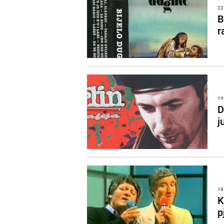
22
B
r
19
D
j
18
K
p