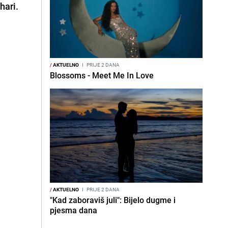
hari.
/
AKTUELNO
I
PRIJE 2 DANA
Blossoms - Meet Me In Love
/
AKTUELNO
I
PRIJE 2 DANA
"Kad zaboraviš juli": Bijelo dugme i
pjesma dana