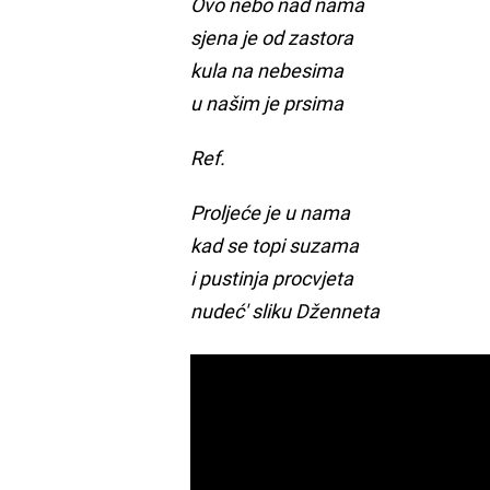
Ovo nebo nad nama
sjena je od zastora
kula na nebesima
u našim je prsima
Ref.
Proljeće je u nama
kad se topi suzama
i pustinja procvjeta
nudeć' sliku Dženneta