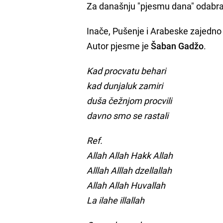
Za današnju "pjesmu dana" odabral
Inače, Pušenje i Arabeske zajed
Autor pjesme je
Šaban Gadžo
.
Kad procvatu behari
kad dunjaluk zamiri
duša čežnjom procvili
davno smo se rastali
Ref.
Allah Allah Hakk Allah
Alllah Alllah dzellallah
Allah Allah Huvallah
La ilahe illallah