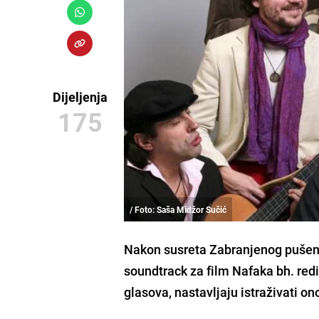
Dijeljenja
175
/ Foto: Saša Midžor Sučić
Nakon susreta
Zabranjenog pušen
soundtrack za film Nafaka bh. red
glasova, nastavljaju istraživati o