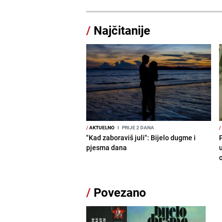
/
Najčitanije
/
AKTUELNO
I
PRIJE 2 DANA
/
"Kad zaboraviš juli": Bijelo dugme i
P
pjesma dana
/
Povezano