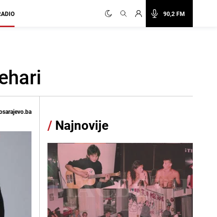
RADIO
90,2 FM
ehari
osarajevo.ba
/
Najnovije