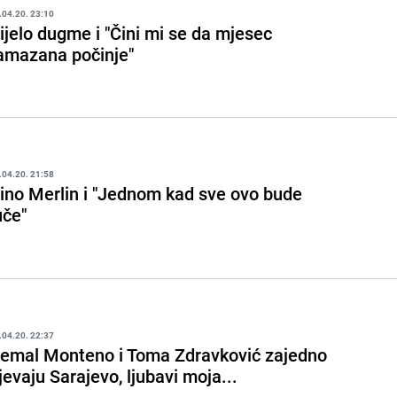
.04.20. 23:10
ijelo dugme i "Čini mi se da mjesec
amazana počinje"
.04.20. 21:58
ino Merlin i "Jednom kad sve ovo bude
uče"
.04.20. 22:37
emal Monteno i Toma Zdravković zajedno
jevaju Sarajevo, ljubavi moja...