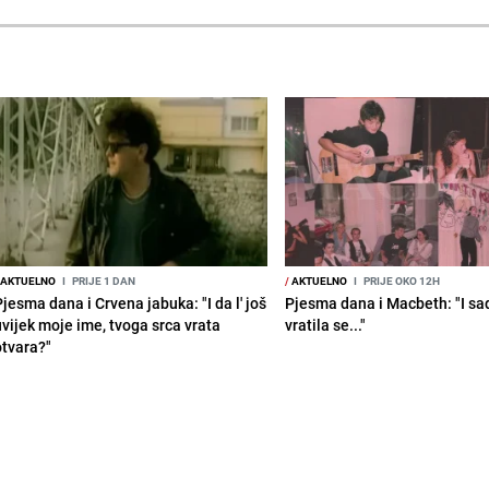
AKTUELNO
I
PRIJE 1 DAN
/
AKTUELNO
I
PRIJE OKO 12H
jesma dana i Crvena jabuka: "I da l' još
Pjesma dana i Macbeth: "I sa
uvijek moje ime, tvoga srca vrata
vratila se..."
otvara?"