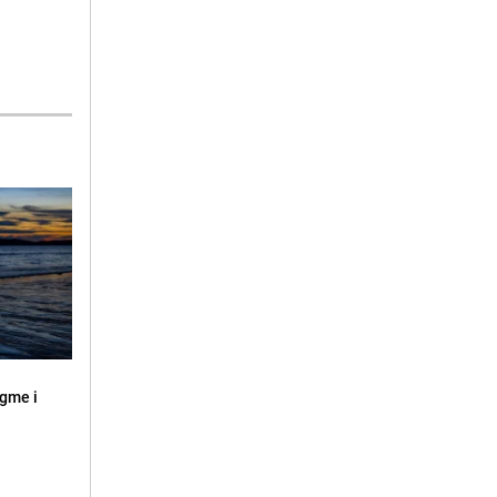
ugme i