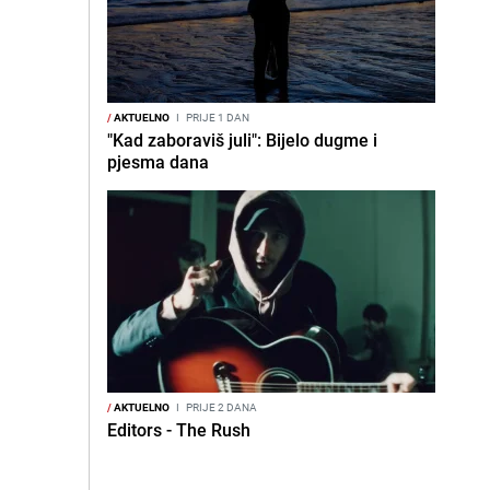
/
AKTUELNO
I
PRIJE 1 DAN
"Kad zaboraviš juli": Bijelo dugme i
pjesma dana
/
AKTUELNO
I
PRIJE 2 DANA
Editors - The Rush