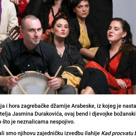
a i hora zagrebačke džamije Arabeske, iz kojeg je nast
itelja Jasmina Durakovića, ovaj bend i djevojke božansk
no što je neznalicama nespojivo.
li smo njihovu zajedničku izvedbu ilahije
Kad procvatu 