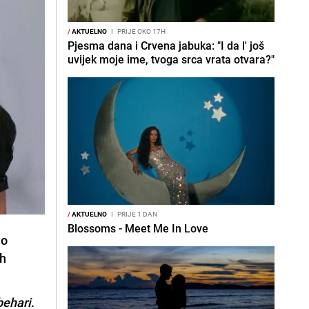
/
AKTUELNO
I
PRIJE OKO 17H
Pjesma dana i Crvena jabuka: "I da l' još
uvijek moje ime, tvoga srca vrata otvara?"
/
AKTUELNO
I
PRIJE 1 DAN
Blossoms - Meet Me In Love
ao
ih
behari
.