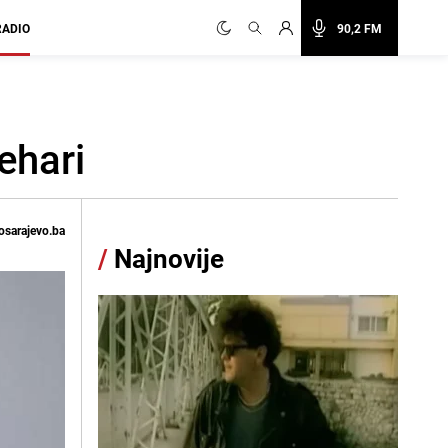
RADIO
90,2 FM
ehari
osarajevo.ba
/
Najnovije