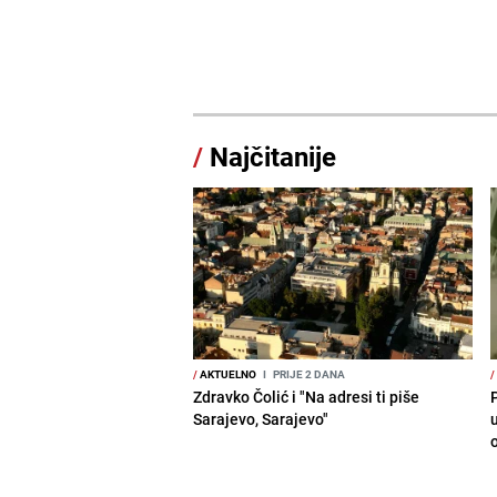
/
Najčitanije
/
AKTUELNO
I
PRIJE 2 DANA
/
Zdravko Čolić i "Na adresi ti piše
P
Sarajevo, Sarajevo"