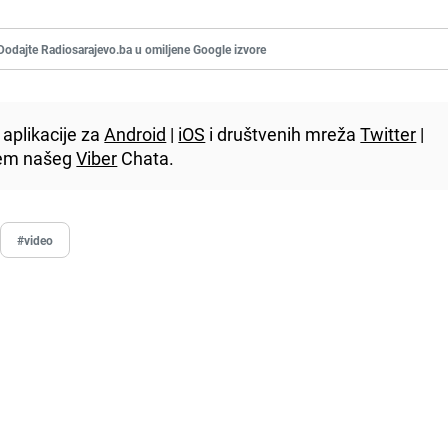
Dodajte Radiosarajevo.ba u omiljene Google izvore
aplikacije za
Android
|
iOS
i društvenih mreža
Twitter
|
utem našeg
Viber
Chata.
#video