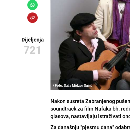
Dijeljenja
721
/ Foto: Saša Midžor Sučić
Nakon susreta Zabranjenog pušenj
soundtrack za film Nafaka bh. red
glasova, nastavljaju istraživati o
Za današnju "pjesmu dana" odabra