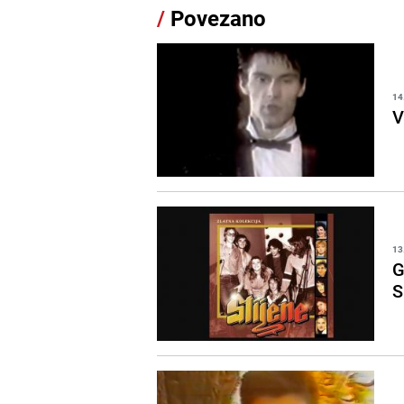
/
Povezano
14
V
13
G
S