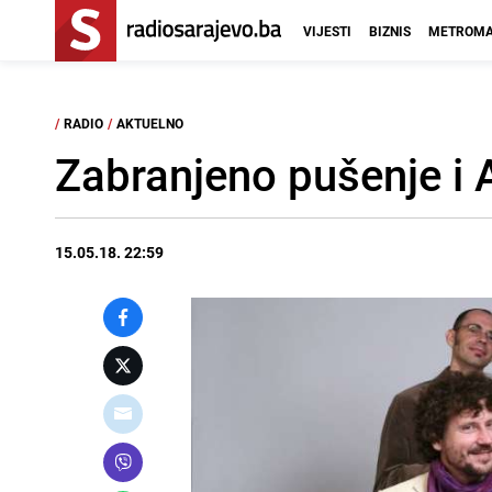
VIJESTI
BIZNIS
METROMA
/
RADIO
/
AKTUELNO
Zabranjeno pušenje i 
15.05.18. 22:59