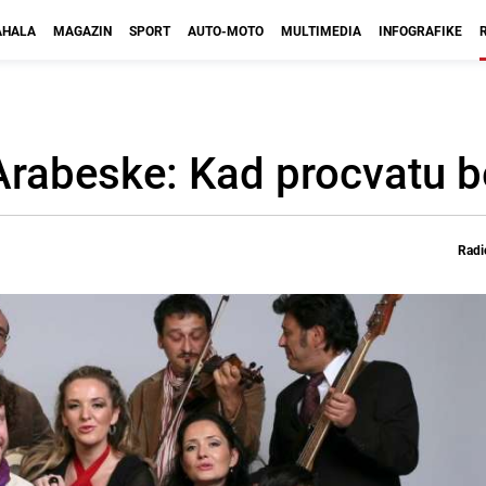
HALA
MAGAZIN
SPORT
AUTO-MOTO
MULTIMEDIA
INFOGRAFIKE
Arabeske: Kad procvatu b
Radi