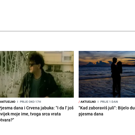
AKTUELNO
I
PRIJE OKO 17H
/
AKTUELNO
I
PRIJE 1 DAN
jesma dana i Crvena jabuka: "I da l' još
"Kad zaboraviš juli": Bijelo d
uvijek moje ime, tvoga srca vrata
pjesma dana
otvara?"