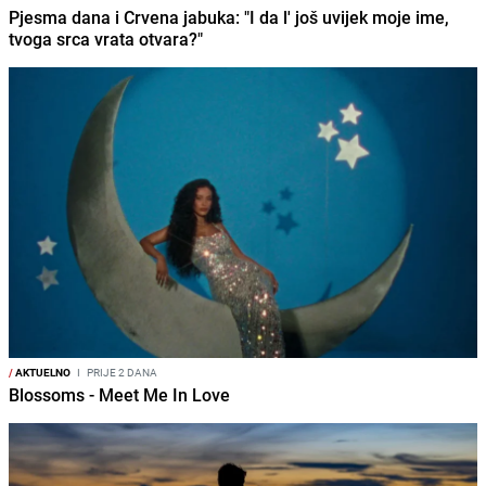
Pjesma dana i Crvena jabuka: "I da l' još uvijek moje ime,
tvoga srca vrata otvara?"
/
AKTUELNO
I
PRIJE 2 DANA
Blossoms - Meet Me In Love