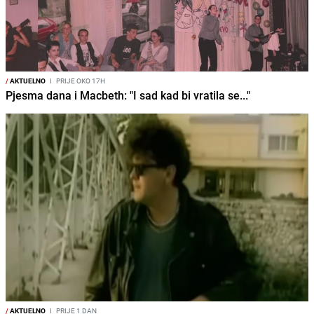
/
AKTUELNO
I
PRIJE OKO 17H
Pjesma dana i Macbeth: "I sad kad bi vratila se..."
/
AKTUELNO
I
PRIJE 1 DAN