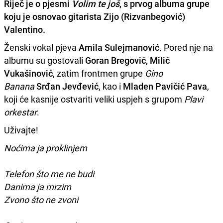
Riječ je o pjesmi
Volim te još
, s prvog albuma grupe
koju je osnovao gitarista
Zijo (Rizvanbegović)
Valentino
.
Ženski vokal pjeva
Amila Sulejmanović
. Pored nje na
albumu su gostovali
Goran Bregović, Milić
Vukašinović
, zatim frontmen grupe
Gino
Banana
Srđan Jevđević
, kao i
Mladen Pavičić Pava
,
koji će kasnije ostvariti veliki uspjeh s grupom
Plavi
orkestar
.
Uživajte!
Noćima ja proklinjem
Telefon što me ne budi
Danima ja mrzim
Zvono što ne zvoni