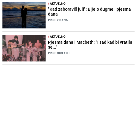
/
AKTUELNO
"Kad zaboraviš juli": Bijelo dugme i pjesma
dana
PRIJE 2 DANA
/
AKTUELNO
Pjesma dana i Macbeth: "I sad kad bi vratila
se..."
PRIJE OKO 17H