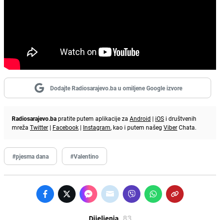
Dodajte Radiosarajevo.ba u omiljene Google izvore
Radiosarajevo.ba
pratite putem aplikacije za
Android
|
iOS
i društvenih
mreža
Twitter
|
Facebook
|
Instagram
, kao i putem našeg
Viber
Chata.
#pjesma dana
#Valentino
83
Dijeljenja