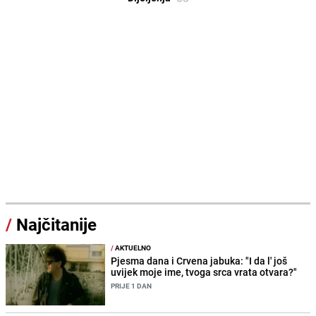
/
Najčitanije
/
AKTUELNO
Pjesma dana i Crvena jabuka: "I da l' još
uvijek moje ime, tvoga srca vrata otvara?"
PRIJE 1 DAN