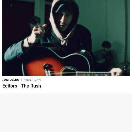
/
AKTUELNO
I
PRIJE 1 DAN
Editors - The Rush