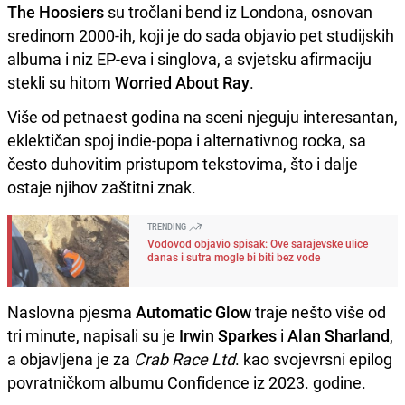
The Hoosiers
su tročlani bend iz Londona, osnovan
sredinom 2000‑ih, koji je do sada objavio pet studijskih
albuma i niz EP‑eva i singlova, a svjetsku afirmaciju
stekli su hitom
Worried About Ray
.
Više od petnaest godina na sceni njeguju interesantan,
eklektičan spoj indie‑popa i alternativnog rocka, sa
često duhovitim pristupom tekstovima, što i dalje
ostaje njihov zaštitni znak.
TRENDING
Vodovod objavio spisak: Ove sarajevske ulice
danas i sutra mogle bi biti bez vode
Naslovna pjesma
Automatic Glow
traje nešto više od
tri minute, napisali su je
Irwin Sparkes
i
Alan Sharland
,
a objavljena je za
Crab Race Ltd
. kao svojevrsni epilog
povratničkom albumu Confidence iz 2023. godine.