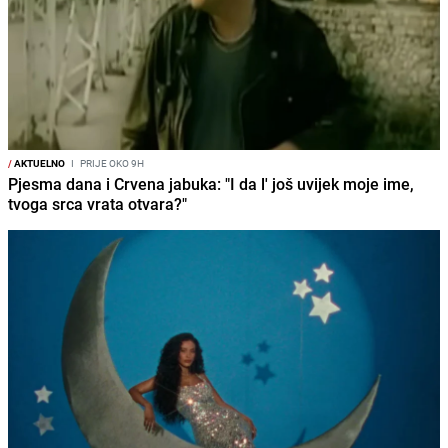
/
AKTUELNO
I
PRIJE OKO 9H
Pjesma dana i Crvena jabuka: "I da l' još uvijek moje ime,
tvoga srca vrata otvara?"