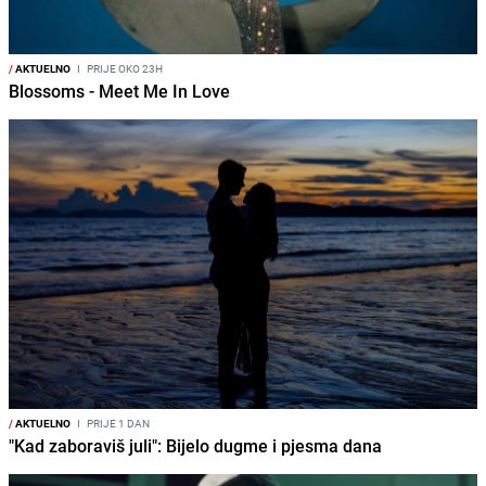
/
AKTUELNO
I
PRIJE OKO 23H
Blossoms - Meet Me In Love
/
AKTUELNO
I
PRIJE 1 DAN
"Kad zaboraviš juli": Bijelo dugme i pjesma dana