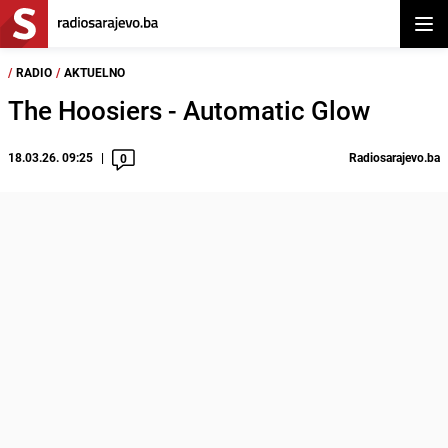
Otvor
/
RADIO
/
AKTUELNO
The Hoosiers - Automatic Glow
18.03.26. 09:25
Radiosarajevo.ba
0