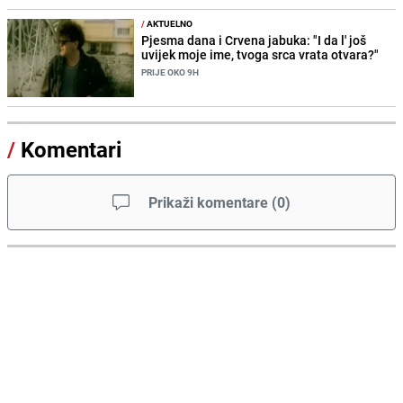
/
AKTUELNO
Pjesma dana i Crvena jabuka: "I da l' još
uvijek moje ime, tvoga srca vrata otvara?"
PRIJE OKO 9H
/
Komentari
Prikaži komentare
(
0
)