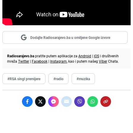
Dodajte Radiosarajevo.ba u omiljene Google izvore
Radiosarajevo.ba
pratite putem aplikacije za
Android
|
iOS
i društvenih
mreža
Twitter
|
Facebook
|
Instagram
, kao i putem našeg
Viber
Chata.
#RSA singl premijere
#radio
#muzika