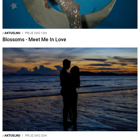
/
AKTUELNO
I
PRIJE OKO 10H
Blossoms - Meet Me In Love
/
AKTUELNO
I
PRIJE OKO 20H