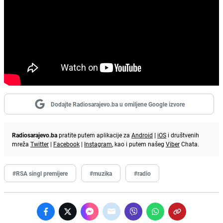
Dodajte Radiosarajevo.ba u omiljene Google izvore
Radiosarajevo.ba
pratite putem aplikacije za
Android
|
iOS
i društvenih
mreža
Twitter
|
Facebook
|
Instagram
, kao i putem našeg
Viber
Chata.
#RSA singl premijere
#muzika
#radio