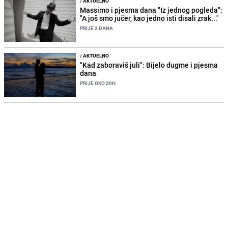
/
AKTUELNO
Massimo i pjesma dana "Iz jednog pogleda":
"A još smo jučer, kao jedno isti disali zrak..."
PRIJE 2 DANA
/
AKTUELNO
"Kad zaboraviš juli": Bijelo dugme i pjesma
dana
PRIJE OKO 20H