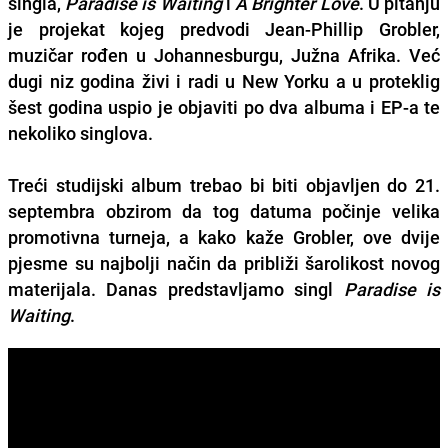
singla,
Paradise is Waiting
i
A Brighter Love
. U pitanju
je projekat kojeg predvodi
Jean-Phillip Grobler
,
muzičar rođen u Johannesburgu, Južna Afrika. Već
dugi niz godina živi i radi u New Yorku a u proteklig
šest godina uspio je objaviti po dva albuma i EP-a te
nekoliko singlova.
Treći studijski album trebao bi biti objavljen do 21.
septembra obzirom da tog datuma počinje velika
promotivna turneja, a kako kaže
Grobler
, ove dvije
pjesme su najbolji način da približi šarolikost novog
materijala. Danas predstavljamo singl
Paradise is
Waiting
.