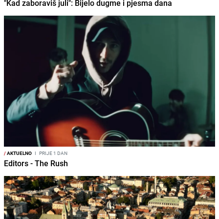
"Kad zaboraviš juli": Bijelo dugme i pjesma dana
/
AKTUELNO
I
PRIJE 1 DAN
Editors - The Rush